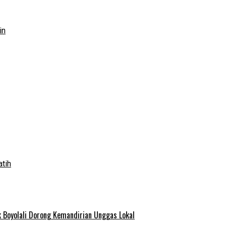
in
atih
 Boyolali Dorong Kemandirian Unggas Lokal