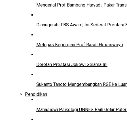
Mengenal Prof Bambang Haryadi, Pakar Trans
Dianugerahi FBS Award, Ini Sederat Prestasi 
Melepas Kepergian Prof Rasdi Ekosiswoyo
Deretan Prestasi Jokowi Selama Ini
Sukanto Tanoto Mengembangkan RGE ke Luar
Pendidikan
Mahasiswi Psikologi UNNES Raih Gelar Puter