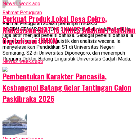
News
1 week ago
Rahmat Petuguran
Perkuat Produk Lokal Desa Cokro,
Rahmat Petuguran adalah pemimpin redaksi
Mahasiswa GIAT 16 UNNES Adakan Pelatihan
PORTALSEMARANG.COM. Selain aktif di dunia jurnalistik, ia
juga aktif menjadi peneliti bahasa. Sebagai peneliti bahasa ia
Digitalisasi UMKM
menekuni kajian sosiolinguistik dan analisis wacana. Ia
menyelesaikan Pendidikan S1 di Universitas Negeri
Semarang, S2 di Universitas Diponegoro, dan menempuh
Program Doktor Bidang Linguistik Universitas Gadjah Mada.
News
2 weeks ago
Pembentukan Karakter Pancasila,
Kesbangpol Batang Gelar Tantingan Calon
Paskibraka 2026