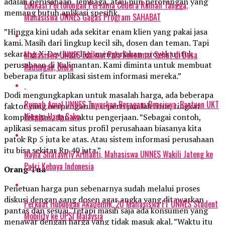
adalah perusahaan, lembaga, atau pun perorangan yang
Edukasi Pertolongan Pertama Cedera Rumah Tangga,
memang butuh aplikasi spesifik.
Mahasiswa UNNES Gagas Program SAHABAT
”Hingga kini udah ada sekitar enam klien yang pakai jasa
kami. Masih dari lingkup kecil sih, dosen dan teman. Tapi
sekarang X-Dev juga lagi mengerjakan proyek untuk
Mahasiswa UNNES Edukasi Pola Konsumsi Sehat di Desa
perusahaan di Kalimantan. Kami diminta untuk membuat
Kadengan, Blora
beberapa fitur aplikasi sistem informasi mereka.”
Dodi mengungkapkan untuk masalah harga, ada beberapa
Rumah Amal UNNES Tawarkan Beragam Beasiswa, Bantuan UKT
faktor yang berpengaruh, seperti jumlah fitur, tingkat
Hingga Uang Saku
kompleksitas, dan waktu pengerjaan. ”Sebagai contoh,
aplikasi semacam situs profil perusahaan biasanya kita
patok Rp 5 juta ke atas. Atau sistem informasi perusahaan
itu bisa sekitar Rp 40 juta.”
Nayla Shafavirly Arifianti, Mahasiswa UNNES Wakili Jateng ke
Putri Kebaya Indonesia
Orang Tua
Penetuan harga pun sebenarnya sudah melalui proses
diskusi dengan sang dosen agar angka yang ditawarkan
Perkuat Hubungan Akademik, 20 Mahasiswa FT UNNES Student
pantas dan sesuai. Tetapi masih saja ada konsumen yang
Mobility ke UPSI Malaysia
menawar dengan harga yang tidak masuk akal. ”Waktu itu