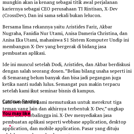
mungkin akan ia kenang sebagai titik awal perjalanan
kariernya sebagai CEO perusahaan TI Rintisan, X-Dev
(CrossDev). Dan ini sama sekali bukan lelucon.
Bersama lima rekannya yaitu Aristides Fariz, Akbar
Nugraha, Fanidia Nur Utami, Anisa Dameria Christina, dan
Anisa Eka Utami, mahasiswa S1 Sistem Komputer Undip ini
membangun X-Dev yang bergerak di bidang jasa
pembuatan aplikasi.
Ide ini muncul setelah Dodi, Aristides, dan Akbar berdiskusi
dengan salah seorang dosen. ”Beliau bilang usaha seperti ini
di Semarang belum banyak dan bisa jadi pegangan juga
ketika nanti sudah lulus. Semangat pun makin terpacu
setelah kami ikut seminar bisnis di kampus.
Lalu setelah itu kami memutuskan untuk merekrut tiga
Continue Reading
teman yang lain dan akhirnya terbentuk X-Dev,” ungkap
You may like
lelaki asal Purbalingga ini. X-Dev menyediakan jasa
pembuatan aplikasi seperti webbase application, desktop
application, dan mobile application. Pasar yang dituju