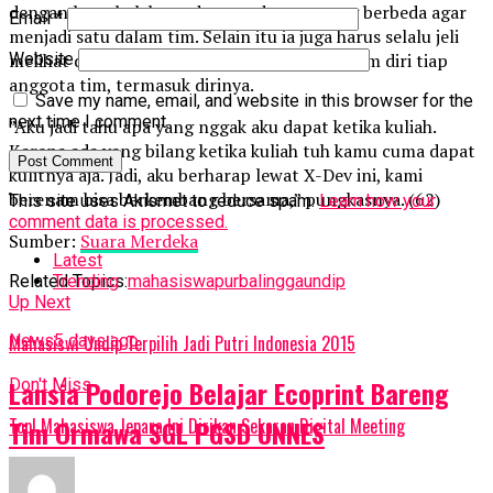
dengan latar belakang dan pandangan yang berbeda agar
Email
*
menjadi satu dalam tim. Selain itu ia juga harus selalu jeli
melihat dan mengasah potensi yang ada dalam diri tiap
Website
anggota tim, termasuk dirinya.
Save my name, email, and website in this browser for the
next time I comment.
”Aku jadi tahu apa yang nggak aku dapat ketika kuliah.
Karena ada yang bilang ketika kuliah tuh kamu cuma dapat
kulitnya aja. Jadi, aku berharap lewat X-Dev ini, kami
berenam bisa berkembang bersama,” pungkasnya. (62)
This site uses Akismet to reduce spam.
Learn how your
comment data is processed.
Sumber:
Suara Merdeka
Latest
Related Topics:
mahasiswa
purbalingga
undip
Trending
Up Next
Mahasiswi Undip Terpilih Jadi Putri Indonesia 2015
News
5 days ago
Lansia Podorejo Belajar Ecoprint Bareng
Don't Miss
Top! Mahasiswa Jepara Ini Dirikan Sekaran Digital Meeting
Tim Ormawa SGL PGSD UNNES