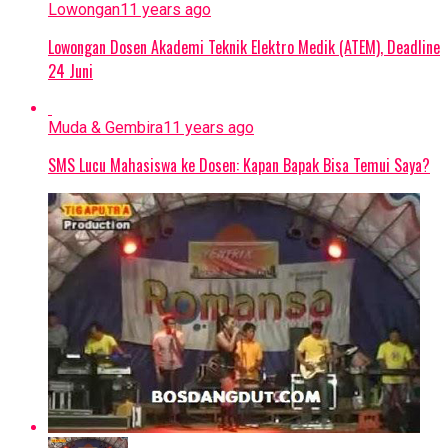
Lowongan
11 years ago
Lowongan Dosen Akademi Teknik Elektro Medik (ATEM), Deadline
24 Juni
Muda & Gembira
11 years ago
SMS Lucu Mahasiswa ke Dosen: Kapan Bapak Bisa Temui Saya?