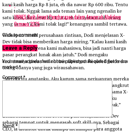
kami kasih harga Rp 8 juta, eh dia nawar Rp 600 ribu. Tentu
kami tolak. Nggak lama ada teman lain yang ngenalin ke
UNNES Raih Empat Penghargaan dalam Anugerah Abdidaya
satu klien, dia nawar Rp 1 juta, eh ternyata masih orang
Ormawa 2025
yang sama. Ya, kami tolak lagi!” kenangnya sambil tertawa.
Walaupun masih perusahaan rintisan, Dodi menjelasan X-
Click to comment
Dev tidak bisa memberikan harga miring. ”Kalau kami kasih
murah hanya karena kami mahasiswa, bisa jadi nanti harga
Leave a Reply
pasar perangkat lunak akan jatuh.” Dodi mengaku
kecintaanya pada dunia bisnis dipengaruhi oleh figur kedua
Your email address will not be published.
Required fields are
orang tuanya yang juga wirausahawan.
marked
*
Comment
*
”Mereka itu anutanku. Aku kagum sama perjuangan mereka
untuk bangkit lagi kayak sekarang setelah sempat bangkrut
ketika krisis moneter dulu. Mereka suportif banget sama X-
Dev. Bahkan sempat mau dibikinin PTsendiri. Tapi aku
merasa belum sanggup dan butuh belajar lebih banyak.”
Lelaki kelahiran 16 Mei 1993 ini pun menjadikan X-Dev
sebagai tempat untuk mengasah soft skill-nya. Sebagai
Name
*
CEO, ia dituntut untuk mampu memimpin para anggota