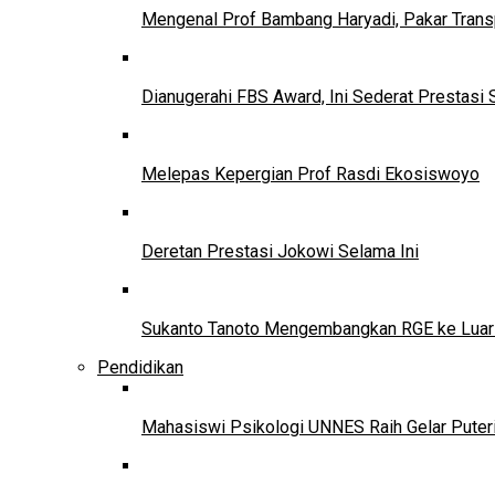
Mengenal Prof Bambang Haryadi, Pakar Trans
Dianugerahi FBS Award, Ini Sederat Prestasi 
Melepas Kepergian Prof Rasdi Ekosiswoyo
Deretan Prestasi Jokowi Selama Ini
Sukanto Tanoto Mengembangkan RGE ke Luar
Pendidikan
Mahasiswi Psikologi UNNES Raih Gelar Puter