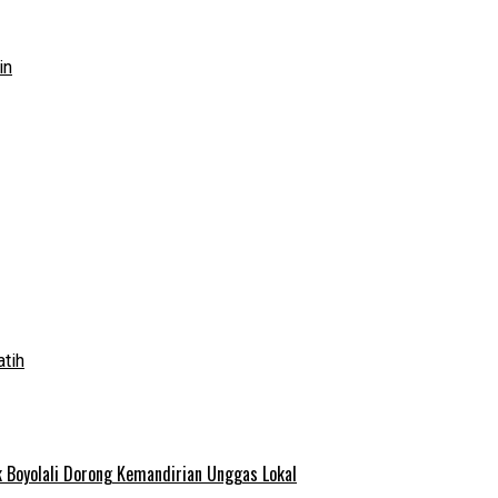
in
atih
 Boyolali Dorong Kemandirian Unggas Lokal