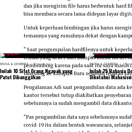
dan jika mengirim file harus berbentuk hard 
bisa membaca secara lama didepan layar digita
Untuk keperluan bimbingan jika harus mengir
temannya yang rumahnya dekat dengan kamp
“ Saat pengumpulan hardfilenya untuk keper
teman yang deket dari kampus untuk mencetak
pembimbing karena pada saat itu saya masih d
MUDA & GEMBIRA
12 years ago
MUDA & GEMBIRA
12 yea
Inilah 10 Sifat Orang Ngapak yang
Inilah 25 Rahasia D
langsung ke kampus. Baru sesudah lebaran sa
Patut Dibanggakan
Diketahui Mahasisw
Pengalaman Adi saat pengambilan data ada ke
kantor tersebut tutup diakibatkan penyebaran 
sebelumnya ia sudah mengambil data dikantor 
“Pas pengambilan data saya sebelumnya sudah
covid-19 itu dalam bentuk wawancara, selanju