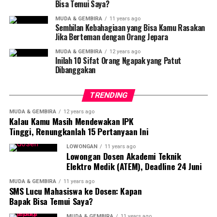
Bisa Temui Saya?
UP NEXT
Undip Ikuti Pameran Pendidikan Tinggi Internasional di
MUDA & GEMBIRA
11 years ago
Sembilan Kebahagiaan yang Bisa Kamu Rasakan
Malaysia
Jika Berteman dengan Orang Jepara
DON'T MISS
MUDA & GEMBIRA
12 years ago
Siswa Miskin Diprediksi Akan PIlih SMK
Inilah 10 Sifat Orang Ngapak yang Patut
Dibanggakan
Portal Semarang
TRENDING
MUDA & GEMBIRA
12 years ago
Kalau Kamu Masih Mendewakan IPK
PORTALSEMARANG.COM adalah media terpercaya yang
Tinggi, Renungkanlah 15 Pertanyaan Ini
memberikan informasi bermakna tentang gaya hidup warga
Kota Semarang dan sekitarnya. Tertarik kerja sama dengan
LOWONGAN
11 years ago
kami? Kontak Rosi: 0812-3826-1313
Lowongan Dosen Akademi Teknik
Elektro Medik (ATEM), Deadline 24 Juni
MUDA & GEMBIRA
11 years ago
SMS Lucu Mahasiswa ke Dosen: Kapan
Bapak Bisa Temui Saya?
MUDA & GEMBIRA
11 years ago