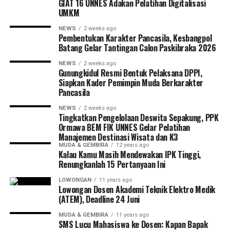
GIAT 16 UNNES Adakan Pelatihan Digitalisasi
“Munculkan jiwa berkelana kalian dalam menempuh
UMKM
perjalanan jangan cengeng, jangan meminta-minta
tetapi lakukan sesuatu yang bermanfaat untuk
NEWS
2 weeks ago
Pembentukan Karakter Pancasila, Kesbangpol
masyarakat dimana kalian singgah dan berhenti,” kata
Batang Gelar Tantingan Calon Paskibraka 2026
Pembantu Rektor Bidang Kemahasiswaan.
NEWS
2 weeks ago
Gunungkidul Resmi Bentuk Pelaksana DPPI,
PR III juga mengatakan, “Di saat malam hari, carilah
Siapkan Kader Pemimpin Muda Berkarakter
daerah di pedesaan untuk menginap. Saya sarankan di
Pancasila
rumah lurah di desa itu sambil pada malam harinya
NEWS
2 weeks ago
mengadakan acara dengan karang taruna desa tersebut.
Tingkatkan Pengelolaan Deswita Sepakung, PPK
Sehingga nanti kalian bisa mendapatkan kenangan
Ormawa BEM FIK UNNES Gelar Pelatihan
manis dan juga kenangan pahit, ada gembira ada susah.
Manajemen Destinasi Wisata dan K3
MUDA & GEMBIRA
12 years ago
Saya mohon jaga emosi kalian selama perjalanan sampai
Kalau Kamu Masih Mendewakan IPK Tinggi,
tujuan hingga kembali lagi sampai di Unnes dengan
Renungkanlah 15 Pertanyaan Ini
sebaik-baiknya.”
PortalSemarang.com
LOWONGAN
11 years ago
Lowongan Dosen Akademi Teknik Elektro Medik
(ATEM), Deadline 24 Juni
MUDA & GEMBIRA
11 years ago
SMS Lucu Mahasiswa ke Dosen: Kapan Bapak
RELATED TOPICS:
UNNES