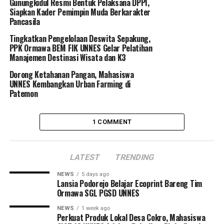
Gunungkidul Resmi Bentuk Pelaksana DPPI,
Komodo, Flores, dan kembali lagi bersepeda ke Unnes.”
Siapkan Kader Pemimpin Muda Berkarakter
Pancasila
Selama perjalanan, mereka akan menginformasikan ke
Tingkatkan Pengelolaan Deswita Sepakung,
berbagai pihak tentang Unnes konservasi melalui
PPK Ormawa BEM FIK UNNES Gelar Pelatihan
penanaman pohon dan ajakan untuk bersepeda. Untuk
Manajemen Destinasi Wisata dan K3
itu, mereka akan berkunjung ke Universitas Airlangga
Dorong Ketahanan Pangan, Mahasiswa
Surabaya, Universitas Negeri Surabaya (Unesa), ITS,
UNNES Kembangkan Urban Farming di
Universitas Udayana, Universitas Singaraja, Universitas
Patemon
Mataram, Universitas Nusa Cendana, Pemerintah
Provinsi, Pemerintah Daerah, alumni IKA Unnes di
sepanjang etape yang dilalui,” kata Wartono.
1 COMMENT
Dr Masrukhi menyatakan atas nama pimpinan Unnes
sangat apresiatif atas pelaksanaan
tour
bersepeda
LATEST
TRENDING
menuju tempat yang cukup jauh itu. “Kami berharap
NEWS
5 days ago
persiapkan dengan sebaik-baiknya kondisi fisik dan
Lansia Podorejo Belajar Ecoprint Bareng Tim
Ormawa SGL PGSD UNNES
mental, karena sekalipun fisik kuat namun mental tidak
kuat, mustahil perjalanan bisa terlaksana,” katanya.
NEWS
1 week ago
Perkuat Produk Lokal Desa Cokro, Mahasiswa