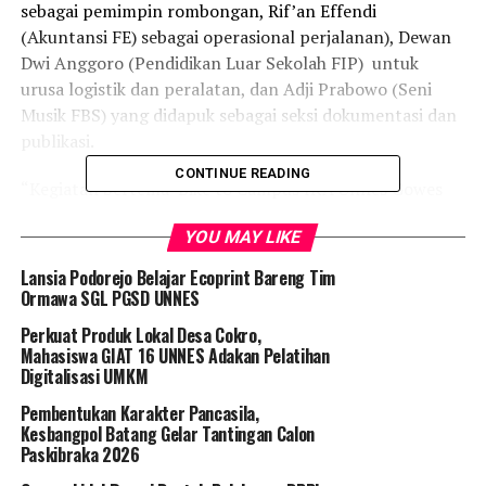
sebagai pemimpin rombongan, Rif’an Effendi
(Akuntansi FE) sebagai operasional perjalanan), Dewan
Dwi Anggoro (Pendidikan Luar Sekolah FIP) untuk
urusa logistik dan peralatan, dan Adji Prabowo (Seni
Musik FBS) yang didapuk sebagai seksi dokumentasi dan
publikasi.
CONTINUE READING
“Kegiatan bertema ‘Bike to Campus IKA Unnes Gowes
Konservasi ke Pulau Komodo’ ini merupakan kegiatan
YOU MAY LIKE
yang mengangkat komitmen Unnes sebagai universitas
konservasi,” kata Wartono.
Lansia Podorejo Belajar Ecoprint Bareng Tim
Ormawa SGL PGSD UNNES
Menurut Wartono, perjalanan menuju Pulau Komodo ini
Perkuat Produk Lokal Desa Cokro,
akan ditempuh selama 40 hari. “
Start
23 Mei kami lewat
Mahasiswa GIAT 16 UNNES Adakan Pelatihan
pantura dan dibagi menjadi beberapa etape, yakni
Digitalisasi UMKM
Semarang-Rembang (102 km), Rembang-Tuban, Tuban-
Pembentukan Karakter Pancasila,
Surabaya, Surabaya-Porbolinggo, Porbolinggo-
Kesbangpol Batang Gelar Tantingan Calon
Situbondo, Situbondo-Gilimanuk, Gilimanuk Tabanan,
Paskibraka 2026
Padang Bai, Mataram, Selong, Sumbawa, Dompu, Pulau