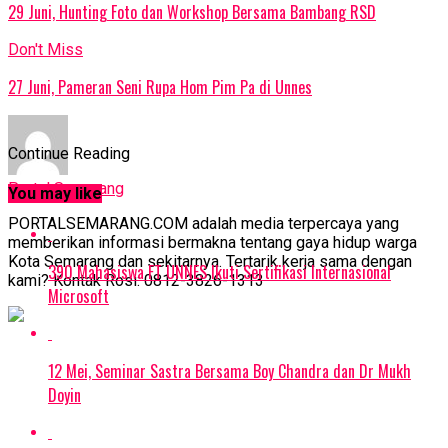
29 Juni, Hunting Foto dan Workshop Bersama Bambang RSD
Don't Miss
27 Juni, Pameran Seni Rupa Hom Pim Pa di Unnes
Continue Reading
Portal Semarang
You may like
PORTALSEMARANG.COM adalah media terpercaya yang
memberikan informasi bermakna tentang gaya hidup warga
Kota Semarang dan sekitarnya. Tertarik kerja sama dengan
390 Mahasiswa FT UNNES Ikuti Sertifikasi Internasional
kami? Kontak Rosi: 0812-3826-1313
Microsoft
12 Mei, Seminar Sastra Bersama Boy Chandra dan Dr Mukh
Doyin