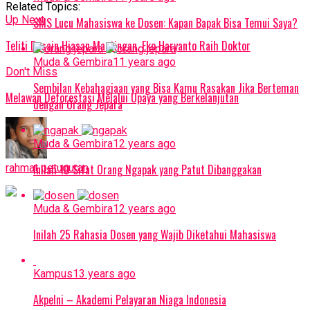
Related Topics:
Up Next
SMS Lucu Mahasiswa ke Dosen: Kapan Bapak Bisa Temui Saya?
Teliti Desain Hiasan Mantingan, Eko Haryanto Raih Doktor
Muda & Gembira
11 years ago
Don't Miss
Sembilan Kebahagiaan yang Bisa Kamu Rasakan Jika Berteman
Melawan Deforestasi Melalui Upaya yang Berkelanjutan
dengan Orang Jepara
Muda & Gembira
12 years ago
Inilah 10 Sifat Orang Ngapak yang Patut Dibanggakan
rahmat petuguran
Muda & Gembira
12 years ago
Inilah 25 Rahasia Dosen yang Wajib Diketahui Mahasiswa
Kampus
13 years ago
Akpelni – Akademi Pelayaran Niaga Indonesia