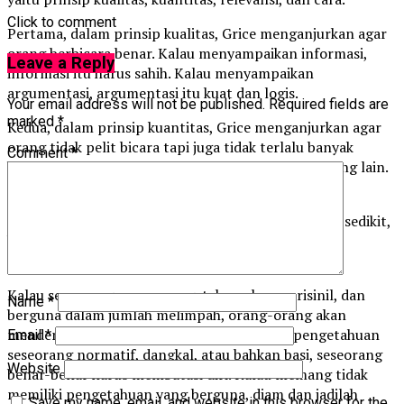
Click to comment
Pertama, dalam prinsip kualitas, Grice menganjurkan agar
orang berbicara benar. Kalau menyampaikan informasi,
Leave a Reply
informasi itu harus sahih. Kalau menyampaikan
argumentasi, argumentasi itu kuat dan logis.
Your email address will not be published.
Required fields are
marked
*
Kedua, dalam prinsip kuantitas, Grice menganjurkan agar
orang tidak pelit bicara tapi juga tidak terlalu banyak
Comment
*
bicara. Apa alat ukurnya? Kebermanfataan bagi orang lain.
Berbicaralah banyak saat orang lain memang
memerlukannya. Jika orang lain hanya memerlukan sedikit,
bicara secukupnya. Kalau memang orang lain tidak
membutuhkan, diamlah.
Kalau seseorang punya pengetahuan baru, orisinil, dan
Name
*
berguna dalam jumlah melimpah, orang-orang akan
mendengarnya dengan antusias. Tapi kalau pengetahuan
Email
*
seseorang normatif, dangkal, atau bahkan basi, seseorang
Website
benar-benar harus membatasi diri. Kalau memang tidak
memiliki pengetahuan yang berguna, diam dan jadilah
Save my name, email, and website in this browser for the