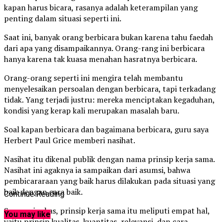
kapan harus bicara, rasanya adalah keterampilan yang
penting dalam situasi seperti ini.
Saat ini, banyak orang berbicara bukan karena tahu faedah
dari apa yang disampaikannya. Orang-rang ini berbicara
hanya karena tak kuasa menahan hasratnya berbicara.
Orang-orang seperti ini mengira telah membantu
menyelesaikan persoalan dengan berbicara, tapi terkadang
tidak. Yang terjadi justru: mereka menciptakan kegaduhan,
kondisi yang kerap kali merupakan masalah baru.
Soal kapan berbicara dan bagaimana berbicara, guru saya
Herbert Paul Grice memberi nasihat.
Nasihat itu dikenal publik dengan nama prinsip kerja sama.
Nasihat ini agaknya ia sampaikan dari asumsi, bahwa
pembicararaan yang baik harus dilakukan pada situasi yang
baik dengan cara baik.
Continue Reading
Secara ringkas, prinsip kerja sama itu meliputi empat hal,
You may like
yaitu prinsip kualitas, kuantitas, relevansi, dan cara.