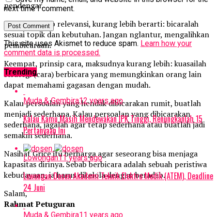
pendengar.
next time I comment.
Ketiga, prinsip relevansi, kurang lebih berarti: bicaralah
sesuai topik dan kebutuhan. Jangan nglantur, mengalihkan
This site uses Akismet to reduce spam.
Learn how your
pembicaraan.
comment data is processed.
Keempat, prinsip cara, maksudnya kurang lebih: kuasailah
Trending
strategi (cara) berbicara yang memungkinkan orang lain
dapat memahami gagasan dengan mudah.
Muda & Gembira
12 years ago
Kalau persoalan yang hendak dibicarakan rumit, buatlah
menjadi sederhana. Kalau persoalan yang dibicarakan
Kalau Kamu Masih Mendewakan IPK Tinggi, Renungkanlah 15
sederhana, jagalah agar tetap sederhana atau buatlah jadi
Pertanyaan Ini
semakin sederhana.
Nasihat Grice itu berharga agar seseorang bisa menjaga
Lowongan
11 years ago
kapasitas dirinya. Sebab berbicara adalah sebuah peristiwa
kebudayaan, ia harus dikelola dengan beradab.
Lowongan Dosen Akademi Teknik Elektro Medik (ATEM), Deadline
24 Juni
Salam,
Rahmat Petuguran
Muda & Gembira
11 years ago