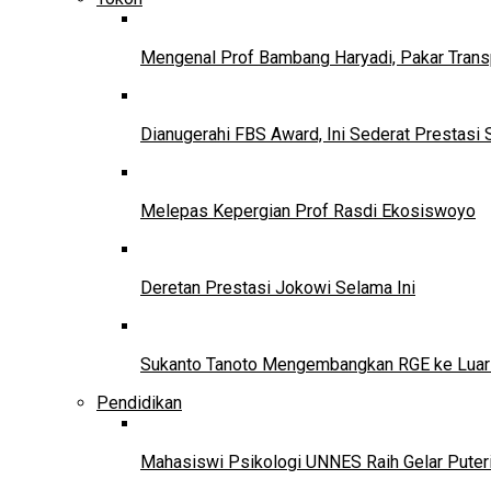
Mengenal Prof Bambang Haryadi, Pakar Trans
Dianugerahi FBS Award, Ini Sederat Prestasi 
Melepas Kepergian Prof Rasdi Ekosiswoyo
Deretan Prestasi Jokowi Selama Ini
Sukanto Tanoto Mengembangkan RGE ke Luar
Pendidikan
Mahasiswi Psikologi UNNES Raih Gelar Puter