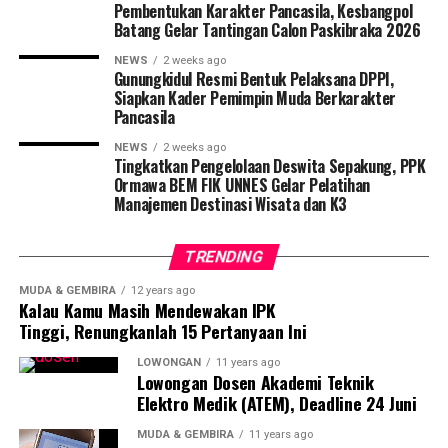
Pembentukan Karakter Pancasila, Kesbangpol
suasana malam yang berbeda di Tugu Muda.
Batang Gelar Tantingan Calon Paskibraka 2026
Foto:
Randry Tama
NEWS
2 weeks ago
Gunungkidul Resmi Bentuk Pelaksana DPPI,
Siapkan Kader Pemimpin Muda Berkarakter
Pancasila
RELATED TOPICS:
HEADLINE
TUGU MUDA
WISATA
NEWS
2 weeks ago
UP NEXT
Tingkatkan Pengelolaan Deswita Sepakung, PPK
Menginjak Puncak Gunung Ungaran, Tanah Tertinggi di
Ormawa BEM FIK UNNES Gelar Pelatihan
Semarang
Manajemen Destinasi Wisata dan K3
DON'T MISS
Pantai Baruna, “Eh, itu Beneran di Semarang ya?”
TRENDING
MUDA & GEMBIRA
12 years ago
Kalau Kamu Masih Mendewakan IPK
Portal Semarang
Tinggi, Renungkanlah 15 Pertanyaan Ini
LOWONGAN
11 years ago
Lowongan Dosen Akademi Teknik
PORTALSEMARANG.COM adalah media terpercaya yang
Elektro Medik (ATEM), Deadline 24 Juni
memberikan informasi bermakna tentang gaya hidup warga
Kota Semarang dan sekitarnya. Tertarik kerja sama dengan
MUDA & GEMBIRA
11 years ago
kami? Kontak Rosi: 0812-3826-1313