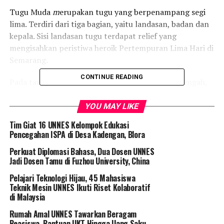
Tugu Muda
m
erupakan tugu yang berpenampang segi
lima. Terdiri dari tiga bagian, yaitu landasan, badan dan
kepala. Sisi landasan tugu terdapat relief yang
mengisahkan peristiwa heroik Pertempuran Lima Hari di
Semarang.
CONTINUE READING
Pada tanggal 28 Oktober 1945 Gubernur Jawa Tengah,
Mr. Wongsonegoro meletakan batu pertama
pembangunan tugu di lokasi yang direncanakan semula,
YOU MAY LIKE
yaitu di dekat Alun-alun. Namun karena pada November
Tim Giat 16 UNNES Kelompok Edukasi
1945 meletus perang melawan Sekutu dan Jepang,
Pencegahan ISPA di Desa Kadengan, Blora
proyek ini terbengkalai.
Perkuat Diplomasi Bahasa, Dua Dosen UNNES
Jadi Dosen Tamu di Fuzhou University, China
Kemudian, tahun 1949, oleh Badan Koordinasi Pemuda
Indonesia (BKPI), diprakarsai pembangunan tugu
Pelajari Teknologi Hijau, 45 Mahasiswa
Teknik Mesin UNNES Ikuti Riset Kolaboratif
kembali. Namun karena kesulitan dana, ide ini juga
di Malaysia
belum terlaksana.
Rumah Amal UNNES Tawarkan Beragam
Tahun 1951, Walikota Semarang, Hadi Soebeno Sosro
Beasiswa, Bantuan UKT Hingga Uang Saku