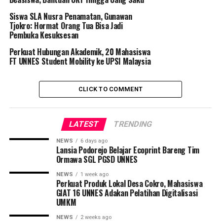
Wedoyo membentuk Panitia Tugu Muda, dengan
Siswa SLA Nusra Penamatan, Gunawan
rencana pembangunan tidak lagi pada lokasi alun-alun,
Tjokro: Hormat Orang Tua Bisa Jadi
tetapi pada lokasi sekarang ini. Desain tugu dikerjakan
Pembuka Kesuksesan
oleh Salim, sedangkan relief pada tugu dikerjakan oleh
Perkuat Hubungan Akademik, 20 Mahasiswa
seniman Hendro.
FT UNNES Student Mobility ke UPSI Malaysia
Batu yang digunakan antara lain didatangkan dari
Kaliurang dan Paker. Tanggal 10 November 1951,
CLICK TO COMMENT
diletakkan batu pertama oleh Gubernur Jateng
Boediono dan pada tanggal 20 Mei 1953, bertepatan
LATEST
TRENDING
dengan Hari Kebangkitan Nasional, Tugu Muda
diresmikaan oleh n Presiden Ir. Soekarno. Berbagai
NEWS
6 days ago
Lansia Podorejo Belajar Ecoprint Bareng Tim
penataan telah dilakukan untuk menjadikan Tugu Muda
Ormawa SGL PGSD UNNES
sebagai tugu “selamat datang” bagi wisatawan yang
berkunjung di
Semarang
.
NEWS
1 week ago
Perkuat Produk Lokal Desa Cokro, Mahasiswa
GIAT 16 UNNES Adakan Pelatihan Digitalisasi
Jika Anda gemar menikmati suasana malam, boleh juga
UMKM
sekali waktu ke Tugu Muda. Akhir pekan khususnya,
banyak muda-mudi ke sana. Anda akan merasakan
NEWS
2 weeks ago