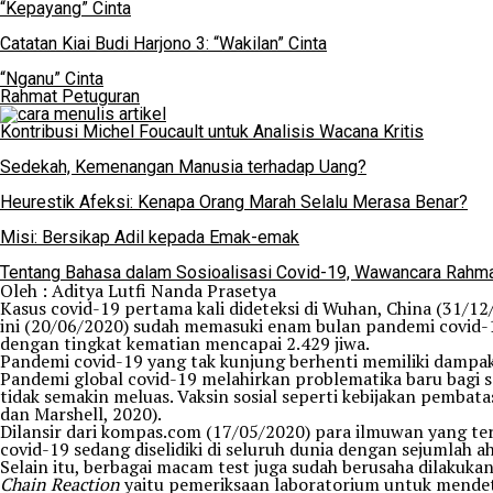
“Kepayang” Cinta
Catatan Kiai Budi Harjono 3: “Wakilan” Cinta
“Nganu” Cinta
Rahmat Petuguran
Kontribusi Michel Foucault untuk Analisis Wacana Kritis
Sedekah, Kemenangan Manusia terhadap Uang?
Heurestik Afeksi: Kenapa Orang Marah Selalu Merasa Benar?
Misi: Bersikap Adil kepada Emak-emak
Tentang Bahasa dalam Sosioalisasi Covid-19, Wawancara Rahma
Oleh : Aditya Lutfi Nanda Prasetya
Kasus covid-19 pertama kali dideteksi di Wuhan, China (31/1
ini (20/06/2020) sudah memasuki enam bulan pandemi covid-19
dengan tingkat kematian mencapai 2.429 jiwa.
Pandemi covid-19 yang tak kunjung berhenti memiliki dampak s
Pandemi global covid-19 melahirkan problematika baru bagi
tidak semakin meluas. Vaksin sosial seperti kebijakan pembata
dan Marshell, 2020).
Dilansir dari kompas.com (17/05/2020) para ilmuwan yang ters
covid-19 sedang diselidiki di seluruh dunia dengan sejumlah 
Selain itu, berbagai macam test juga sudah berusaha dilakuka
Chain Reaction
yaitu pemeriksaan laboratorium untuk mendetek