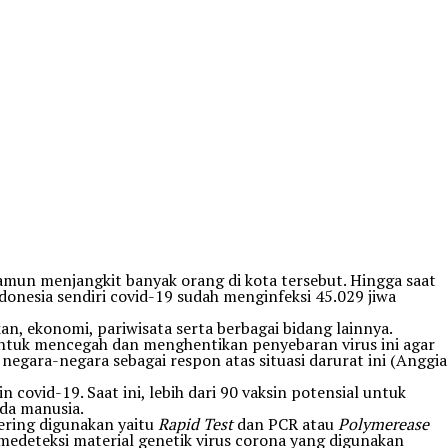
amun menjangkit banyak orang di kota tersebut. Hingga saat
onesia sendiri covid-19 sudah menginfeksi 45.029 jiwa
n, ekonomi, pariwisata serta berbagai bidang lainnya.
untuk mencegah dan menghentikan penyebaran virus ini agar
negara-negara sebagai respon atas situasi darurat ini (Anggia
ovid-19. Saat ini, lebih dari 90 vaksin potensial untuk
ada manusia.
sering digunakan yaitu
Rapid Test
dan PCR atau
Polymerease
 medeteksi material genetik virus corona yang digunakan