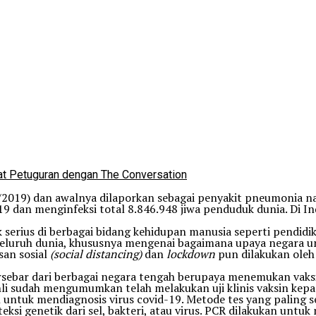
t Petuguran dengan The Conversation
2/2019) dan awalnya dilaporkan sebagai penyakit pneumonia n
 dan menginfeksi total 8.846.948 jiwa penduduk dunia. Di Ind
erius di berbagai bidang kehidupan manusia seperti pendidika
 seluruh dunia, khususnya mengenai bagaimana upaya negara 
san sosial
(social distancing)
dan
lockdown
pun dilakukan oleh 
ebar dari berbagai negara tengah berupaya menemukan vaksin c
ahli sudah mengumumkan telah melakukan uji klinis vaksin kep
n untuk mendiagnosis virus covid-19. Metode tes yang paling 
si genetik dari sel, bakteri, atau virus. PCR dilakukan untuk