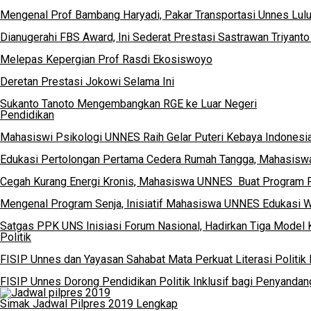
Mengenal Prof Bambang Haryadi, Pakar Transportasi Unnes Lul
Dianugerahi FBS Award, Ini Sederat Prestasi Sastrawan Triyanto
Melepas Kepergian Prof Rasdi Ekosiswoyo
Deretan Prestasi Jokowi Selama Ini
Sukanto Tanoto Mengembangkan RGE ke Luar Negeri
Pendidikan
Mahasiswi Psikologi UNNES Raih Gelar Puteri Kebaya Indonesi
Edukasi Pertolongan Pertama Cedera Rumah Tangga, Mahasi
Cegah Kurang Energi Kronis, Mahasiswa UNNES Buat Program P
Mengenal Program Senja, Inisiatif Mahasiswa UNNES Edukasi 
Satgas PPK UNS Inisiasi Forum Nasional, Hadirkan Tiga Mode
Politik
FISIP Unnes dan Yayasan Sahabat Mata Perkuat Literasi Politik 
FISIP Unnes Dorong Pendidikan Politik Inklusif bagi Penyandang
Simak Jadwal Pilpres 2019 Lengkap