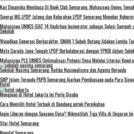
Kaji Dinamika Membaca Di Book Club Semarang, Mahasiswa Unnes Temukan
Sinergi MG LPDP Jateng dan Kelurahan LPDP Semarang Menebar Keberm
Mahasiswa UNNES GIAT 14 Hadirkan Incinerator sebagai Solusi Sampah 
Sekolah
Wujudkan Generasi Berkarakter, SMAN 1 Subah Batang Adakan Lomba Tart
Mata Garuda Jawa Tengah LPDP Berkolaborasi dengan YPKBI dalam Sele
Mahasiswa PLS UNNES Optimalisasi Potensi Desa Melalui Literasi Kewir
Sekolah Nasima Semarang, Ketika Nasionalisme dan Agama Berpadu
SMP Islam Terpadu PAPB Semarang Ajarkan Pembiasaan pada Para Sisw
Hotel
Menginap di Hotel Jakarta Ini Perlu Dicoba
Cara Memilih Hotel Terbaik di Bandung untuk Pernikahan
Ingin Liburan dengan Suasana Desa? Nikmatilah Tiga Villa di Ungaran Ini
Star Hotel Semarang
Novotel Semarang