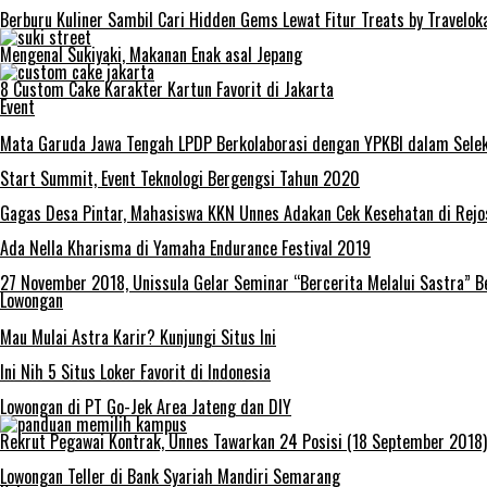
Berburu Kuliner Sambil Cari Hidden Gems Lewat Fitur Treats by Travelok
Mengenal Sukiyaki, Makanan Enak asal Jepang
8 Custom Cake Karakter Kartun Favorit di Jakarta
Event
Mata Garuda Jawa Tengah LPDP Berkolaborasi dengan YPKBI dalam Sele
Start Summit, Event Teknologi Bergengsi Tahun 2020
Gagas Desa Pintar, Mahasiswa KKN Unnes Adakan Cek Kesehatan di Rejo
Ada Nella Kharisma di Yamaha Endurance Festival 2019
27 November 2018, Unissula Gelar Seminar “Bercerita Melalui Sastra” 
Lowongan
Mau Mulai Astra Karir? Kunjungi Situs Ini
Ini Nih 5 Situs Loker Favorit di Indonesia
Lowongan di PT Go-Jek Area Jateng dan DIY
Rekrut Pegawai Kontrak, Unnes Tawarkan 24 Posisi (18 September 2018)
Lowongan Teller di Bank Syariah Mandiri Semarang