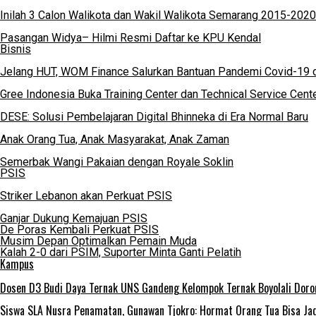
Inilah 3 Calon Walikota dan Wakil Walikota Semarang 2015-2020
Pasangan Widya– Hilmi Resmi Daftar ke KPU Kendal
Bisnis
Jelang HUT, WOM Finance Salurkan Bantuan Pandemi Covid-19 
Gree Indonesia Buka Training Center dan Technical Service Cent
DESE: Solusi Pembelajaran Digital Bhinneka di Era Normal Baru
Anak Orang Tua, Anak Masyarakat, Anak Zaman
Semerbak Wangi Pakaian dengan Royale Soklin
PSIS
Striker Lebanon akan Perkuat PSIS
Ganjar Dukung Kemajuan PSIS
De Poras Kembali Perkuat PSIS
Musim Depan Optimalkan Pemain Muda
Kalah 2-0 dari PSIM, Suporter Minta Ganti Pelatih
Kampus
Dosen D3 Budi Daya Ternak UNS Gandeng Kelompok Ternak Boyolali Doro
Siswa SLA Nusra Penamatan, Gunawan Tjokro: Hormat Orang Tua Bisa J