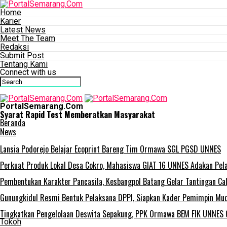
Home
Karier
Latest News
Meet The Team
Redaksi
Submit Post
Tentang Kami
Connect with us
PortalSemarang.Com
Syarat Rapid Test Memberatkan Masyarakat
Beranda
News
Lansia Podorejo Belajar Ecoprint Bareng Tim Ormawa SGL PGSD UNNES
Perkuat Produk Lokal Desa Cokro, Mahasiswa GIAT 16 UNNES Adakan Pel
Pembentukan Karakter Pancasila, Kesbangpol Batang Gelar Tantingan Ca
Gunungkidul Resmi Bentuk Pelaksana DPPI, Siapkan Kader Pemimpin Mud
Tingkatkan Pengelolaan Deswita Sepakung, PPK Ormawa BEM FIK UNNES G
Tokoh