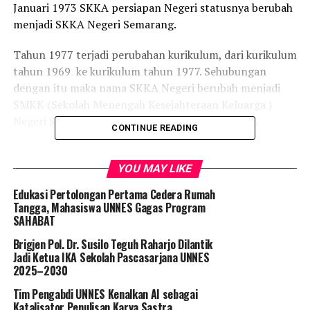
Januari 1973 SKKA persiapan Negeri statusnya berubah
menjadi SKKA Negeri Semarang.
Tahun 1977 terjadi perubahan kurikulum, dari kurikulum
tahun 1969 ke kurikulum tahun 1977. Sehubungan
dengan itu maka nama SKKA Negeri berubah menjadi
SMKK (Sekolah Menengah Kesejahteraan Keluarga )
Negeri Semarang terhitung mulai 1 Januari 1977.
CONTINUE READING
Sejak tahun 1985 SMK 6 Semarang membuka 2 ( dua )
jurusan yaitu Boga dan Busana. Kemudian, pada tahun
YOU MAY LIKE
1987/1988 ditambah 1 (satu) jurusan lagi yaitu tata rias
Edukasi Pertolongan Pertama Cedera Rumah
kecantikan. Baru pada perkembangan selanjutnya,
Tangga, Mahasiswa UNNES Gagas Program
tepatnya 20 tahun kemudian ketika turun SK Mendikbud
SAHABAT
RI No. 036 / 0 / 1997 tertanggal 7 Maret 1997, resmilah
Brigjen Pol. Dr. Susilo Teguh Raharjo Dilantik
SMKK Negeri Semarang berganti menjadi SMK Negeri 6
Jadi Ketua IKA Sekolah Pascasarjana UNNES
Semarang sampai saat ini.
2025–2030
Tim Pengabdi UNNES Kenalkan AI sebagai
Saat ini SMK Negeri 6 Semarang membuka enam
Katalisator Penulisan Karya Sastra