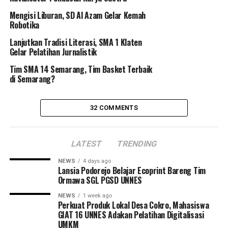
kompetensi keahlian, yaitu AKomodasi Perhotelan, Jasa
Mengisi Liburan, SD Al Azam Gelar Kemah
Boga, Patiseri, Busana Butik, Kecantikan Kulit, dan
Robotika
Kecantikan Rambut.
Lanjutkan Tradisi Literasi, SMA 1 Klaten
SMK 6 SEMARANG
Gelar Pelatihan Jurnalistik
Alamat: Jl. Sidodadi Barat No 8 Rt 03 / 02 Karangturi,
Tim SMA 14 Semarang, Tim Basket Terbaik
Semarang Timur, Semarang
di Semarang?
Nomor Telepon:
024 8312438 | Fax: 024 8317572
Website: http://smkn6smg.sch.id/
32 COMMENTS
SEJARAH
|
BIAYA MASUK
|
FASILITAS
|
PRESTASI
|
GURU
|
EKSTRAKURIKULER
LATEST
TRENDING
RELATED TOPICS:
SEKOLAH
SMK 6 SEMARANG
NEWS
4 days ago
Lansia Podorejo Belajar Ecoprint Bareng Tim
Ormawa SGL PGSD UNNES
UP NEXT
Sejarah, Profil, dan Jadwal Pendaftaran SMK 7
NEWS
1 week ago
Semarang
Perkuat Produk Lokal Desa Cokro, Mahasiswa
GIAT 16 UNNES Adakan Pelatihan Digitalisasi
DON'T MISS
UMKM
Sejarah, Profil, dan Jadwal Pendaftaran SMK Negeri 5