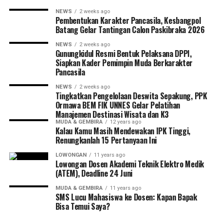
Semarang
NEWS
2 weeks ago
Pembentukan Karakter Pancasila, Kesbangpol
Batang Gelar Tantingan Calon Paskibraka 2026
Portal Semarang
NEWS
2 weeks ago
Gunungkidul Resmi Bentuk Pelaksana DPPI,
Siapkan Kader Pemimpin Muda Berkarakter
Pancasila
PORTALSEMARANG.COM adalah media terpercaya yang
memberikan informasi bermakna tentang gaya hidup warga
NEWS
2 weeks ago
Tingkatkan Pengelolaan Deswita Sepakung, PPK
Kota Semarang dan sekitarnya. Tertarik kerja sama dengan
Ormawa BEM FIK UNNES Gelar Pelatihan
kami? Kontak Rosi: 0812-3826-1313
Manajemen Destinasi Wisata dan K3
MUDA & GEMBIRA
12 years ago
Kalau Kamu Masih Mendewakan IPK Tinggi,
Renungkanlah 15 Pertanyaan Ini
LOWONGAN
11 years ago
Lowongan Dosen Akademi Teknik Elektro Medik
(ATEM), Deadline 24 Juni
MUDA & GEMBIRA
11 years ago
SMS Lucu Mahasiswa ke Dosen: Kapan Bapak
Bisa Temui Saya?