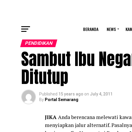
BERANDA
NEWS
KA
PENDIDIKAN
Sambut Ibu Nega
Ditutup
Published
15 years ago
on
July 4, 2011
By
Portal Semarang
JIKA
Anda berencana melewati kawas
menyiapkan jalur alternatif. Pasalny