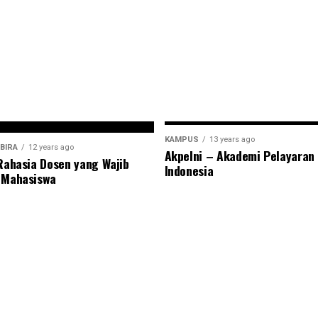
KAMPUS
13 years ago
BIRA
12 years ago
Akpelni – Akademi Pelayaran
 Rahasia Dosen yang Wajib
Indonesia
 Mahasiswa