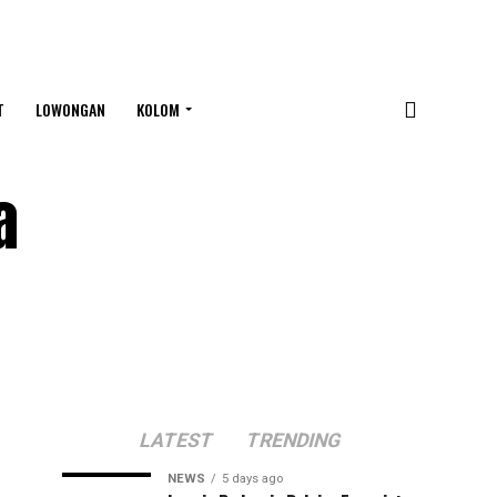
T
LOWONGAN
KOLOM
a
LATEST
TRENDING
NEWS
5 days ago