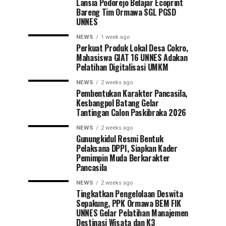
Lansia Podorejo Belajar Ecoprint
Bareng Tim Ormawa SGL PGSD
UNNES
NEWS
1 week ago
Perkuat Produk Lokal Desa Cokro,
Mahasiswa GIAT 16 UNNES Adakan
Pelatihan Digitalisasi UMKM
NEWS
2 weeks ago
Pembentukan Karakter Pancasila,
Kesbangpol Batang Gelar
Tantingan Calon Paskibraka 2026
NEWS
2 weeks ago
Gunungkidul Resmi Bentuk
Pelaksana DPPI, Siapkan Kader
Pemimpin Muda Berkarakter
Pancasila
NEWS
2 weeks ago
Tingkatkan Pengelolaan Deswita
Sepakung, PPK Ormawa BEM FIK
UNNES Gelar Pelatihan Manajemen
Destinasi Wisata dan K3