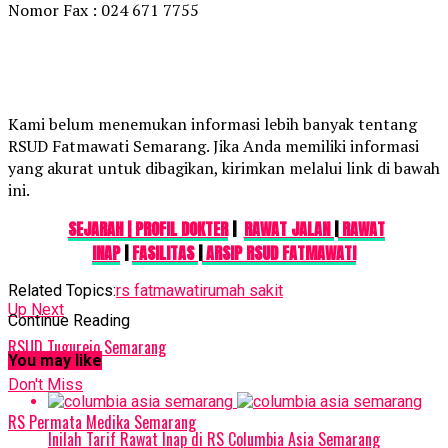
Nomor Fax : 024 671 7755
Kami belum menemukan informasi lebih banyak tentang
RSUD Fatmawati Semarang. Jika Anda memiliki informasi
yang akurat untuk dibagikan, kirimkan melalui link di bawah
ini.
SEJARAH
| PROFIL DOKTER
|
RAWAT JALAN
|
RAWAT
INAP
|
FASILITAS
|
ARSIP RSUD FATMAWATI
Related Topics:
rs fatmawati
rumah sakit
Up Next
Continue Reading
RSUD Tugurejo Semarang
You may like
Don't Miss
RS Permata Medika Semarang
Inilah Tarif Rawat Inap di RS Columbia Asia Semarang