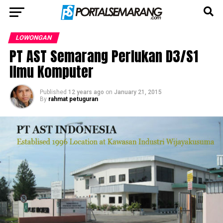
LOWONGAN
PT AST Semarang Perlukan D3/S1
Ilmu Komputer
Published
12 years ago
on
January 21, 2015
By
rahmat petuguran