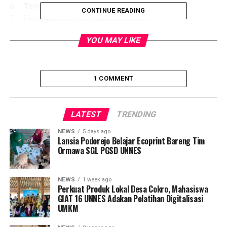
6. Trouble Shooting
CONTINUE READING
7. Pendidikan D3/S1 Ilmu computer.
Cara Melamar:
YOU MAY LIKE
Surat lamaran dapat dikirim melalui email ke
pers-
dept@ast.co.id
atau
bambang.s@ast.co.id
1 COMMENT
Deadline:
4 Februari 2015
LATEST
TRENDING
RELATED TOPICS:
NEWS
5 days ago
Lansia Podorejo Belajar Ecoprint Bareng Tim
UP NEXT
Ormawa SGL PGSD UNNES
PT Purinusa Ekapersada Bawen dan Demak Buka Dua
Lowongan
DON'T MISS
NEWS
1 week ago
Lowongan Dosen di Udinus Semarang, Deadline 2
Perkuat Produk Lokal Desa Cokro, Mahasiswa
GIAT 16 UNNES Adakan Pelatihan Digitalisasi
Februari 2015
UMKM