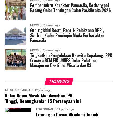
NEWS
2 weeks ago
rahmat petuguran
Pembentukan Karakter Pancasila, Kesbangpol
Batang Gelar Tantingan Calon Paskibraka 2026
NEWS
2 weeks ago
Gunungkidul Resmi Bentuk Pelaksana DPPI,
Siapkan Kader Pemimpin Muda Berkarakter
Pancasila
NEWS
2 weeks ago
Tingkatkan Pengelolaan Deswita Sepakung, PPK
Ormawa BEM FIK UNNES Gelar Pelatihan
Manajemen Destinasi Wisata dan K3
TRENDING
MUDA & GEMBIRA
12 years ago
Kalau Kamu Masih Mendewakan IPK
Tinggi, Renungkanlah 15 Pertanyaan Ini
LOWONGAN
11 years ago
Lowongan Dosen Akademi Teknik