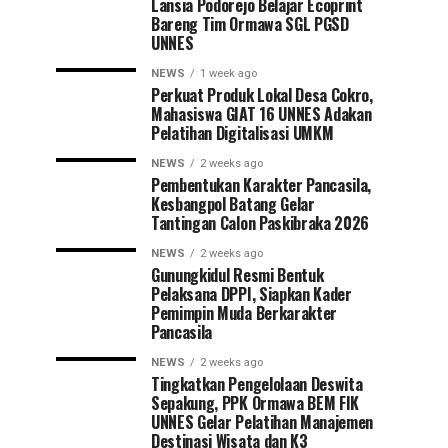
Lansia Podorejo Belajar Ecoprint
Bareng Tim Ormawa SGL PGSD
UNNES
NEWS
1 week ago
Perkuat Produk Lokal Desa Cokro,
Mahasiswa GIAT 16 UNNES Adakan
Pelatihan Digitalisasi UMKM
NEWS
2 weeks ago
Pembentukan Karakter Pancasila,
Kesbangpol Batang Gelar
Tantingan Calon Paskibraka 2026
NEWS
2 weeks ago
Gunungkidul Resmi Bentuk
Pelaksana DPPI, Siapkan Kader
Pemimpin Muda Berkarakter
Pancasila
NEWS
2 weeks ago
Tingkatkan Pengelolaan Deswita
Sepakung, PPK Ormawa BEM FIK
UNNES Gelar Pelatihan Manajemen
Destinasi Wisata dan K3