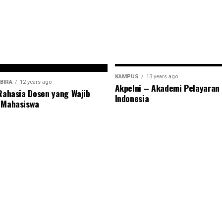
KAMPUS
13 years ago
BIRA
12 years ago
Akpelni – Akademi Pelayaran
 Rahasia Dosen yang Wajib
Indonesia
 Mahasiswa