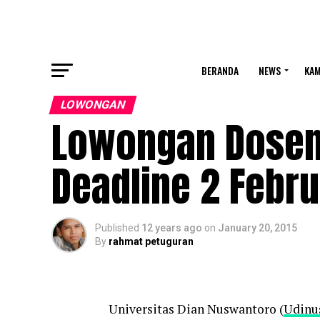
BERANDA
NEWS
KA
LOWONGAN
Lowongan Dosen
Deadline 2 Febru
Published
12 years ago
on
January 20, 2015
By
rahmat petuguran
Universitas Dian Nuswantoro (
Udinu