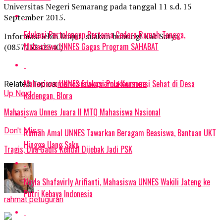
Universitas Negeri Semarang pada tanggal 11 s.d. 15
September 2015.
Edukasi Pertolongan Pertama Cedera Rumah Tangga,
Informasi lebih lanjut, silakan hubungi Kak Satya
Mahasiswa UNNES Gagas Program SAHABAT
(085713342340)
Mahasiswa UNNES Edukasi Pola Konsumsi Sehat di Desa
Related Topics:
mahasiswa
pramuka
unnes
Up Next
Kadengan, Blora
Mahasiswa Unnes Juara II MTQ Mahasiswa Nasional
Don't Miss
Rumah Amal UNNES Tawarkan Beragam Beasiswa, Bantuan UKT
Hingga Uang Saku
Tragis, Dua Gadis Kendal Dijebak Jadi PSK
Nayla Shafavirly Arifianti, Mahasiswa UNNES Wakili Jateng ke
Putri Kebaya Indonesia
rahmat petuguran