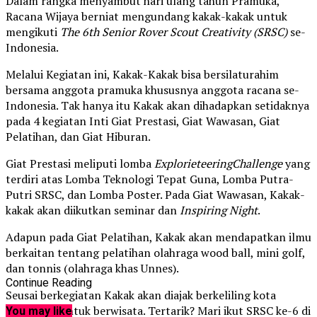
Dalam rangka menyambut hari ulang tahun Pramuka,
Racana Wijaya berniat mengundang kakak-kakak untuk
mengikuti
The 6th Senior Rover Scout Creativity (SRSC)
se-
Indonesia.
Melalui Kegiatan ini, Kakak-Kakak bisa bersilaturahim
bersama anggota pramuka khususnya anggota racana se-
Indonesia. Tak hanya itu Kakak akan dihadapkan setidaknya
pada 4 kegiatan Inti Giat Prestasi, Giat Wawasan, Giat
Pelatihan, dan Giat Hiburan.
Giat Prestasi meliputi lomba
ExplorieteeringChallenge
yang
terdiri atas Lomba Teknologi Tepat Guna, Lomba Putra-
Putri SRSC, dan Lomba Poster. Pada Giat Wawasan, Kakak-
kakak akan diikutkan seminar dan
Inspiring
Night
.
Adapun pada Giat Pelatihan, Kakak akan mendapatkan ilmu
berkaitan tentang pelatihan olahraga wood ball, mini golf,
dan tonnis (olahraga khas Unnes).
Continue Reading
Seusai berkegiatan Kakak akan diajak berkeliling kota
Semarang untuk berwisata. Tertarik? Mari ikut SRSC ke-6 di
You may like