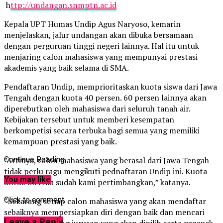
h
ttp://undangan.snmptn.ac.id
Kepala UPT Humas Undip Agus Naryoso, kemarin
menjelaskan, jalur undangan akan dibuka bersamaan
dengan perguruan tinggi negeri lainnya. Hal itu untuk
menjaring calon mahasiswa yang mempunyai prestasi
akademis yang baik selama di SMA.
Pendaftaran Undip, memprioritaskan kuota siswa dari Jawa
Tengah dengan kuota 40 persen. 60 persen lainnya akan
diperebutkan oleh mahasiswa dari seluruh tanah air.
Kebijakan tersebut untuk memberi kesempatan
berkompetisi secara terbuka bagi semua yang memiliki
kemampuan prestasi yang baik.
”Artinya, calon mahasiswa yang berasal dari Jawa Tengah
Continue Reading
tidak perlu ragu mengikuti pednaftaran Undip ini. Kuota
You may like
untuk mereka sudah kami pertimbangkan,” katanya.
Click to comment
“Sekarang setiap calon mahasiswa yang akan mendaftar
sebaiknya mempersiapkan diri dengan baik dan mencari
Leave a Reply
informasi tentang jurusan yang akan dipilih serta prospek