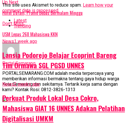
Up Next
This site uses Akismet to reduce spam.
Learn how your
comment data is processed.
Hotel Dafam, Promo Bebas Bermalam Minggu
Latest
Don't Miss
Trending
USM Lepas 268 Mahasiswa KKN
News
1 week ago
Lansia Podorejo Belajar Ecoprint Bareng
Tim Ormawa SGL PGSD UNNES
Portal Semarang
PORTALSEMARANG.COM adalah media terpercaya yang
memberikan informasi bermakna tentang gaya hidup warga
Kota Semarang dan sekitarnya. Tertarik kerja sama dengan
News
2 weeks ago
kami? Kontak Rosi: 0812-3826-1313
Perkuat Produk Lokal Desa Cokro,
Mahasiswa GIAT 16 UNNES Adakan Pelatihan
Digitalisasi UMKM