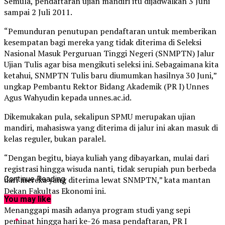
Semula, pendaftaran ujian mandiri itu dijadwalkan 3 Juni
sampai 2 Juli 2011.
“Pemunduran penutupan pendaftaran untuk memberikan
kesempatan bagi mereka yang tidak diterima di Seleksi
Nasional Masuk Perguruan Tinggi Negeri (SNMPTN) Jalur
Ujian Tulis agar bisa mengikuti seleksi ini. Sebagaimana kita
ketahui, SNMPTN Tulis baru diumumkan hasilnya 30 Juni,”
ungkap Pembantu Rektor Bidang Akademik (PR I) Unnes
Agus Wahyudin kepada unnes.ac.id.
Dikemukakan pula, sekalipun SPMU merupakan ujian
mandiri, mahasiswa yang diterima di jalur ini akan masuk di
kelas reguler, bukan paralel.
“Dengan begitu, biaya kuliah yang dibayarkan, mulai dari
registrasi hingga wisuda nanti, tidak serupiah pun berbeda
dari mereka yang diterima lewat SNMPTN,” kata mantan
Continue Reading
Dekan Fakultas Ekonomi ini.
You may like
Menanggapi masih adanya program studi yang sepi
peminat hingga hari ke-26 masa pendaftaran, PR I