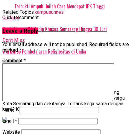
Terbukti Ampuh! Inilah Cara Mendapat IPK Tinggi
Related Topics:
kampus
unnes
Click to comment
Up Next
Pendaftaran UM Undip Khusus Semarang Hingga 30 Juni
Leave a Reply
Don't Miss
Your email address will not be published.
Required fields are
marked
*
Workshop Pembelajaran Religiositas di Unika
Comment
*
Portal Semarang
PORTALSEMARANG.COM adalah media terpercaya yang
memberikan informasi bermakna tentang gaya hidup warga
Kota Semarang dan sekitarnya. Tertarik kerja sama dengan
kami? Kontak Rosi: 0812-3826-1313
Name
*
Email
*
Website