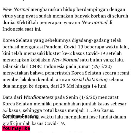
New Normal
mengharuskan hidup berdampingan dengan
virus yang nyata sudah memakan banyak korban di seluruh
dunia. Efektifkah penerapan wacana
New normal
di
Indonesia saat ini.
Korea Selatan yang sebelumnya digadang-gadang telah
berhasil mengatasi Pandemi Covid-19 beberapa waktu lalu,
kini telah memasuki kluster ke-2 kasus Covid-19 setelah
menerapkan kebijakan
New
Normal
satu bulan yang lalu.
Dilansir dari CNBC Indonesia pada Jumat (29/5/20)
menyatakan bahwa pemerintah Korea Selatan secara resmi
memberlakukan kembali aturan
sosial distancing
selama
dua minggu ke depan, dari 29 Mei hingga 14 Juni.
Data dari
Wordlometers
pada Senin (1/6/20) mencatat
Korea Selatan memiliki penambahan jumlah kasus sebesar
35 kasus, sehingga total kasus menjadi 11.503 kasus.
Setelah beberapa waktu lalu mengalami fase landai dalam
Continue Reading
grafik jumlah kasus Covid-19.
You may like