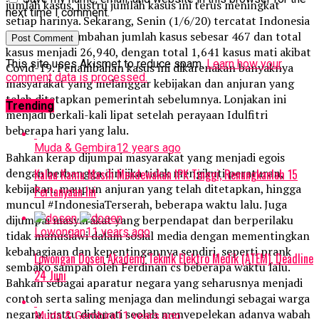
jumlah kasus, justru jumlah kasus ini terus meningkat
next time I comment.
setiap harinya. Sekarang, Senin (1/6/20) tercatat Indonesia
memiliki penambahan jumlah kasus sebesar 467 dan total
kasus menjadi 26,940, dengan total 1,641 kasus mati akibat
This site uses Akismet to reduce spam.
Learn how your
Covid-19. Penambahan kasus ini dikarenakan banyaknya
comment data is processed.
masyarakat yang melanggar kebijakan dan anjuran yang
telah ditetapkan pemerintah sebelumnya. Lonjakan ini
Trending
menjadi berkali-kali lipat setelah perayaan Idulfitri
beberapa hari yang lalu.
Muda & Gembira
12 years ago
Bahkan kerap dijumpai masyarakat yang menjadi egois
dengan berbangga diri jika tidak mengikuti peraturan,
Kalau Kamu Masih Mendewakan IPK Tinggi, Renungkanlah 15
kebijakan, maupun anjuran yang telah ditetapkan, hingga
Pertanyaan Ini
muncul #IndonesiaTerserah, beberapa waktu lalu. Juga
dijumpai masyarakat yang berpendapat dan berperilaku
Lowongan
11 years ago
tidak manusiawi dalam sosial media dengan mementingkan
kebahagiaan dan kepentingannya sendiri, seperti prank
Lowongan Dosen Akademi Teknik Elektro Medik (ATEM), Deadline
sembako sampah oleh Ferdinan cs beberapa waktu lalu.
24 Juni
Bahkan sebagai aparatur negara yang seharusnya menjadi
contoh serta saling menjaga dan melindungi sebagai warga
negara, justru didapati seolah menyepelekan adanya wabah
Muda & Gembira
11 years ago