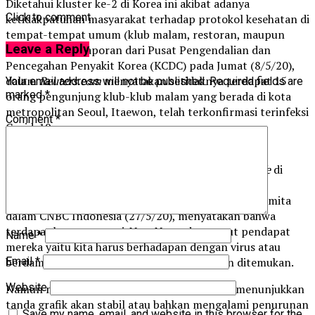
Diketahui kluster ke-2 di Korea ini akibat adanya
Click to comment
ketidakpatuhan masyarakat terhadap protokol kesehatan di
tempat-tempat umum (klub malam, restoran, maupun
Leave a Reply
tempat kerja). Laporan dari Pusat Pengendalian dan
Pencegahan Penyakit Korea (KCDC) pada Jumat (8/5/20),
dalam
Reuters.com
menyatakan setidaknya terdapat 15
Your email address will not be published.
Required fields are
marked
*
orang pengunjung klub-klub malam yang berada di kota
metropolitan Seoul, Itaewon, telah terkonfirmasi terinfeksi
Comment
*
Covid-19.
Beberapa waktu lalu pemerintah gencar dalam
mencanangkan wacana penerapan
New
Normal
Life
di
Indonesia. Bapak Jokowi dan ketua Gugus Tugas
Percepatan dan Penanganan Covid-19, Wiku Adisasmita
dalam CNBC Indonesia (27/5/20), menyatakan bahwa
terdapat kesamaan arti
New
Normal
menurut pendapat
Name
*
mereka yaitu kita harus berhadapan dengan virus atau
Email
*
berdamai dengan virus corona, hingga vaksin ditemukan.
Website
Namun melihat grafik kasus Covid-19, belum menunjukkan
tanda grafik akan stabil atau bahkan mengalami penurunan
Save my name, email, and website in this browser for the