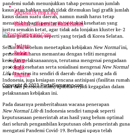
pandemi sudah menunjukkan tahap penurunan jumlah
kasus atau bahkan sudah tidak ditemukan lagi grafik jumlah
Kampus
14 years ago
kasus dalam suatu daerah, namun masih harus tetap
menaati berbagai peraturan protokol kesehatan yang
Unwahas – Universitas Wahid Hasyim
justru semakin ketat, agar tidak ada lonjakan kluster ke-2
dalam grafik kasus, seperti yang terjadi di Korea Selatan.
Tentang
Selain itu, sebelum menetapkan kebijakan
New
Normal
ini,
Redaksi
pemerintah harus memantau dengan teliti mengenai
Karier
kesiapan pelaksanaannya, terutama mengenai pengadaan
Login
protokol kesehatan serta sosialisasi mengenai
New
Normal
Life
dan virus itu sendiri di daerah-daerah yang ada di
Register
Indonesia, juga kesiapan rencana antisipasi (fasilitas rumah
Copyright © 2023 PortalSemarang.com
sakit dan perekonomian) apabila terjadi kegagalan dalam
pelaksanaan kebijakan ini.
Pada dasarnya pemberitahuan wacana penerapan
New
Normal Life
di Indonesia sendiri tampak seperti
keputusasaan pemerintah atas hasil yang belum optimal
dari seluruh pengambilan keputusan oleh pemerintah guna
mengatasi Pandemi Covid-19. Berbagai upaya telah