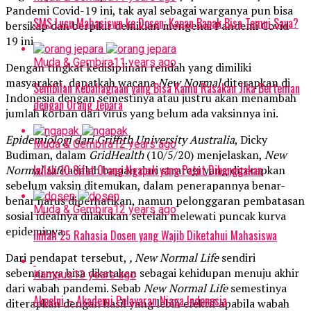
Pandemi Covid-19 ini, tak ayal sebagai warganya pun bisa
SMS Lucu Mahasiswa ke Dosen: Kapan Bapak Bisa Temui Saya?
bersikap dan berpikir demikian mengenai Pandemi Covid-
19 ini.
Muda & Gembira
11 years ago
Dengan tingkat kedisiplinan rendah yang dimiliki
masyarakat, dapatkah wacana
New
Normal
diterapkan di
Sembilan Kebahagiaan yang Bisa Kamu Rasakan Jika Berteman
Indonesia dengan semestinya atau justru akan menambah
dengan Orang Jepara
jumlah korban dari virus yang belum ada vaksinnya ini.
Epidemiologi dari Griffith University Australia
, Dicky
Muda & Gembira
12 years ago
Budiman, dalam
GridHealth
(10/5/20) menjelaskan,
New
Inilah 10 Sifat Orang Ngapak yang Patut Dibanggakan
Normal
Life
adalah bagian dari strategi yang diterapkan
sebelum vaksin ditemukan, dalam penerapannya benar-
benar harus diperhatikan, namun pelonggaran pembatasan
Muda & Gembira
12 years ago
sosial idealnya dilakukan setelah melewati puncak kurva
epideminya.
Inilah 25 Rahasia Dosen yang Wajib Diketahui Mahasiswa
Dari pendapat tersebut,
, New
Normal
Life
sendiri
sebenarnya bisa dikatakan sebagai kehidupan menuju akhir
Kampus
13 years ago
dari wabah pandemi. Sebab
New
Normal
Life
semestinya
Akpelni – Akademi Pelayaran Niaga Indonesia
diterapkan dengan hasil yang lebih efektif apabila wabah