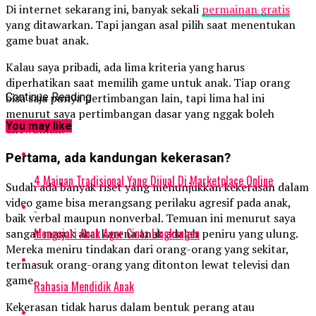
Di internet sekarang ini, banyak sekali
permainan gratis
yang ditawarkan. Tapi jangan asal pilih saat menentukan
game buat anak.
Kalau saya pribadi, ada lima kriteria yang harus
diperhatikan saat memilih game untuk anak. Tiap orang
bisa saja punya pertimbangan lain, tapi lima hal ini
Continue Reading
menurut saya pertimbangan dasar yang nggak boleh
You may like
dilewatkan.
Pertama, ada kandungan kekerasan?
4 Mainan Tradisional Yang Dijual Di Marketplace Online
Sudah ada banyak riset yang menunjukkan kekerasan dalam
video game bisa merangsang perilaku agresif pada anak,
baik verbal maupun nonverbal. Temuan ini menurut saya
Mengajari Anak Agar Cinta Lingkungan
sangat masuk akal karena anak adalah peniru yang ulung.
Mereka meniru tindakan dari orang-orang yang sekitar,
termasuk orang-orang yang ditonton lewat televisi dan
game.
Rahasia Mendidik Anak
Kekerasan tidak harus dalam bentuk perang atau