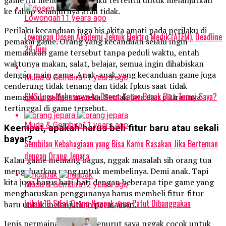
ke tahap selanjutnya atau tidak.
Lowongan
11 years ago
Perilaku kecanduan juga bis akita amati pada perilaku di
Lowongan Dosen Akademi Teknik Elektro Medik (ATEM), Deadline
pemakai game. Orang yang kecanduan selalu ingin
24 Juni
memainkan game tersebut tanpa peduli waktu, entah
waktunya makan, salat, belajar, semua ingin dihabiskan
dengan main game. Anak-anak yang kecanduan game juga
Muda & Gembira
11 years ago
cenderung tidak tenang dan tidak fpkus saat tidak
SMS Lucu Mahasiswa ke Dosen: Kapan Bapak Bisa Temui Saya?
memagang gadget mereka. Seolah jiwa dan pikirannya
tertinggal di game tersebut.
Muda & Gembira
11 years ago
Keempat, apakah harus beli fitur baru atau sekali
bayar?
Sembilan Kebahagiaan yang Bisa Kamu Rasakan Jika Berteman
dengan Orang Jepara
Kalau game memang bagus, nggak masalah sih orang tua
mengeluarkan uang untuk membelinya. Demi anak. Tapi
kita juga harus hati-hati dengan beberapa tipe game yang
Muda & Gembira
12 years ago
mengharuskan penggunanya harus membeli fitur-fitur
Inilah 10 Sifat Orang Ngapak yang Patut Dibanggakan
baru untuk melanjutkan permainan.
Jenis permainan begini menurut saya nggak cocok untuk