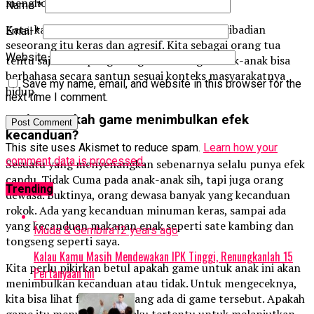
menghormati orang lain lewat tutur kata.
Name
*
Kata-kata kasar itu menunjukkan kalua kepribadian
Email
*
seseorang itu keras dan agresif. Kita sebagai orang tua
Website
tentu saja tidak pengin begitu. Kita ingin anak-anak bisa
berbahasa secara santun sesuai konteks masyarakatnya
Save my name, email, and website in this browser for the
hidup.
next time I comment.
Ketiga, apakah game menimbulkan efek
kecanduan?
This site uses Akismet to reduce spam.
Learn how your
comment data is processed.
Sesuatu yang menyenangkan sebenarnya selalu punya efek
candu. Tidak Cuma pada anak-anak sih, tapi juga orang
Trending
dewasa. Buktinya, orang dewasa banyak yang kecanduan
rokok. Ada yang kecanduan minuman keras, sampai ada
yang kecanduan makanan enak seperti sate kambing dan
Muda & Gembira
12 years ago
tongseng seperti saya.
Kalau Kamu Masih Mendewakan IPK Tinggi, Renungkanlah 15
Kita perlu pikirkan betul apakah game untuk anak ini akan
Pertanyaan Ini
menimbulkan kecanduan atau tidak. Untuk mengeceknya,
kita bisa lihat fitur-fitur yang ada di game tersebut. Apakah
game itu menuntut perilaku tertentu untuk melanjutkan