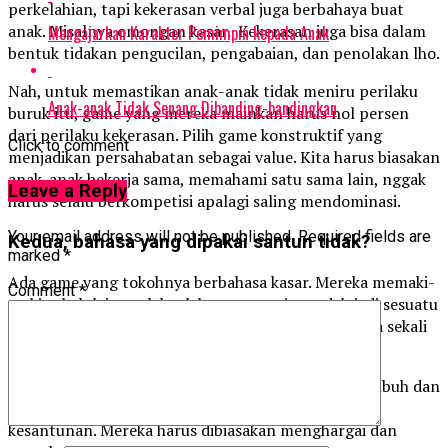
perkelahian, tapi kekerasan verbal juga berbahaya buat
anak. Misalnya omongan kasar. Kekerasan juga bisa dalam
Mengajarkan Karakter Pemimpin kepada Anak
bentuk tidakan pengucilan, pengabaian, dan penolakan lho.
Nah, untuk memastikan anak-anak tidak meniru perilaku
Anak-anak Tidak Senang Dibanding-bandingkan
buruk itu, game yang mereka mainkan harus nol persen
dari perilaku kekerasan. Pilih game konstruktif yang
Click to comment
menjadikan persahabatan sebagai value. Kita harus biasakan
anak-anak bekerja sama, memahami satu sama lain, nggak
Leave a Reply
harus selalu berkompetisi apalagi saling mendominasi.
Your email address will not be published.
Required fields are
Kedua, bahasa yang dipakai santun tidak?
marked
*
Ada game yang tokohnya berbahasa kasar. Mereka memaki-
Comment
*
maki tokoh lain seolah-olah omongan itu sudah jadi sesuatu
yang wajar di antara mereka. Ini menurut saya sama sekali
nggak cocok untuk anak.
Biar bagaimana pun, anak-anak Indonesia akan tumbuh dan
berkembang dalam komunitas yang menghargai
kesantunan. Mereka harus dibiasakan menghargai dan