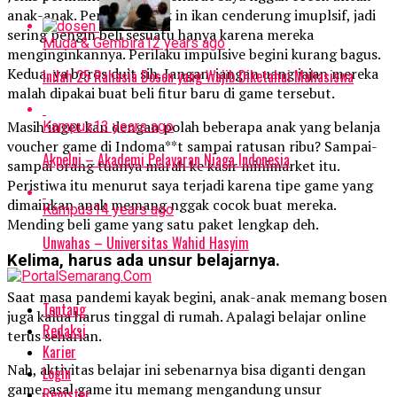
anak-anak. Pertama, anak in ikan cenderung imuplsif, jadi
sering pengin beli sesuatu hanya karena mereka
Muda & Gembira
12 years ago
menginginkannya. Perilaku impulsive begini kurang bagus.
Kedua, ya boros duit sih. Jangan-jangan uang jajan mereka
Inilah 25 Rahasia Dosen yang Wajib Diketahui Mahasiswa
malah dipakai buat beli fitur baru di game tersebut.
Masih inget kan dengan polah beberapa anak yang belanja
Kampus
13 years ago
voucher game di Indoma**t sampai ratusan ribu? Sampai-
Akpelni – Akademi Pelayaran Niaga Indonesia
sampai orang tuanya marah ke kasir minimarket itu.
Peristiwa itu menurut saya terjadi karena tipe game yang
dimainkan anak memang nggak cocok buat mereka.
Kampus
14 years ago
Mending beli game yang satu paket lengkap deh.
Unwahas – Universitas Wahid Hasyim
Kelima, harus ada unsur belajarnya.
Saat masa pandemi kayak begini, anak-anak memang bosen
Tentang
juga kalua harus tinggal di rumah. Apalagi belajar online
Redaksi
terus seharian.
Karier
Nah, aktivitas belajar ini sebenarnya bisa diganti dengan
Login
game, asal game itu memang mengandung unsur
Register