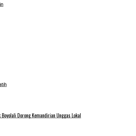
in
atih
 Boyolali Dorong Kemandirian Unggas Lokal