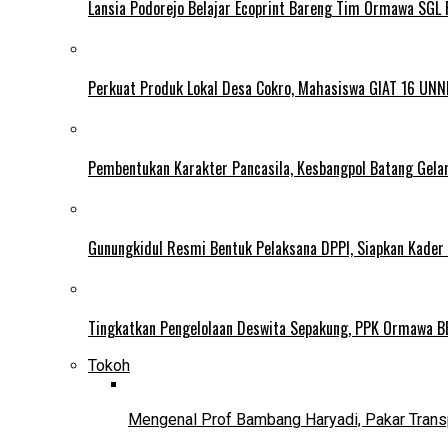
Lansia Podorejo Belajar Ecoprint Bareng Tim Ormawa SG
Perkuat Produk Lokal Desa Cokro, Mahasiswa GIAT 16 UNN
Pembentukan Karakter Pancasila, Kesbangpol Batang Gela
Gunungkidul Resmi Bentuk Pelaksana DPPI, Siapkan Kader
Tingkatkan Pengelolaan Deswita Sepakung, PPK Ormawa B
Tokoh
Mengenal Prof Bambang Haryadi, Pakar Trans