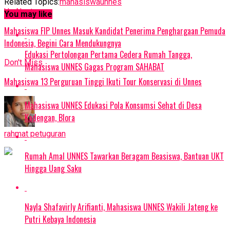
Related Topics:
mahasiswa
unnes
Up Next
You may like
Mahasiswa FIP Unnes Masuk Kandidat Penerima Penghargaan Pemuda
Indonesia, Begini Cara Mendukungnya
Edukasi Pertolongan Pertama Cedera Rumah Tangga,
Don't Miss
Mahasiswa UNNES Gagas Program SAHABAT
Mahasiswa 13 Perguruan Tinggi Ikuti Tour Konservasi di Unnes
Mahasiswa UNNES Edukasi Pola Konsumsi Sehat di Desa
Kadengan, Blora
rahmat petuguran
Rumah Amal UNNES Tawarkan Beragam Beasiswa, Bantuan UKT
Hingga Uang Saku
Nayla Shafavirly Arifianti, Mahasiswa UNNES Wakili Jateng ke
Putri Kebaya Indonesia