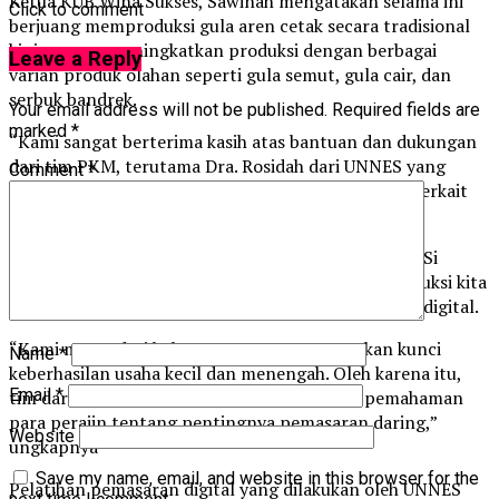
Ketua KUB Wina Sukses, Sawinah mengatakan selama ini
Click to comment
berjuang memproduksi gula aren cetak secara tradisional
kini mampu meningkatkan produksi dengan berbagai
Leave a Reply
varian produk olahan seperti gula semut, gula cair, dan
serbuk bandrek.
Your email address will not be published.
Required fields are
marked
*
“Kami sangat berterima kasih atas bantuan dan dukungan
dari tim PKM, terutama Dra. Rosidah dari UNNES yang
Comment
*
telah memberikan pelatihan serta pendampingan terkait
produksi dan pemasaran,” ujarnya.
Sementara itu, Salah satu tim PKM Dra. Rosidah, M.Si
mengungkapkan Selain pengembangan aspek produksi kita
juga berperan penting dalam pelatihan pemasaran digital.
“Kami menyadari bahwa pemasaran merupakan kunci
Name
*
keberhasilan usaha kecil dan menengah. Oleh karena itu,
Email
*
tim dari UNNES berfokus pada peningkatan pemahaman
para perajin tentang pentingnya pemasaran daring,”
Website
ungkapnya
Save my name, email, and website in this browser for the
Pelatihan pemasaran digital yang dilakukan oleh UNNES