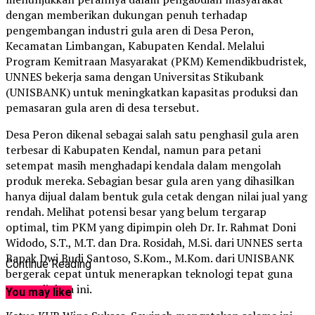
dengan memberikan dukungan penuh terhadap
pengembangan industri gula aren di Desa Peron,
Kecamatan Limbangan, Kabupaten Kendal. Melalui
Program Kemitraan Masyarakat (PKM) Kemendikbudristek,
UNNES bekerja sama dengan Universitas Stikubank
(UNISBANK) untuk meningkatkan kapasitas produksi dan
pemasaran gula aren di desa tersebut.
Desa Peron dikenal sebagai salah satu penghasil gula aren
terbesar di Kabupaten Kendal, namun para petani
setempat masih menghadapi kendala dalam mengolah
produk mereka. Sebagian besar gula aren yang dihasilkan
hanya dijual dalam bentuk gula cetak dengan nilai jual yang
rendah. Melihat potensi besar yang belum tergarap
optimal, tim PKM yang dipimpin oleh Dr. Ir. Rahmat Doni
Widodo, S.T., M.T. dan Dra. Rosidah, M.Si. dari UNNES serta
Bapak Dwi Budi Santoso, S.Kom., M.Kom. dari UNISBANK
Continue Reading
bergerak cepat untuk menerapkan teknologi tepat guna
(TTG) di desa ini.
You may like