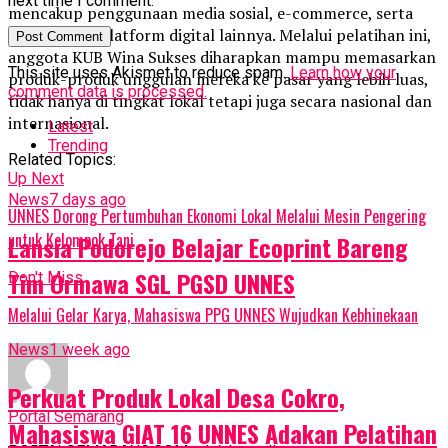
next time I comment.
mencakup penggunaan media sosial, e-commerce, serta
optimalisasi platform digital lainnya. Melalui pelatihan ini,
anggota KUB Wina Sukses diharapkan mampu memasarkan
This site uses Akismet to reduce spam.
Learn how your
produk-produk unggulan mereka ke pasar yang lebih luas,
comment data is processed.
tidak hanya di tingkat lokal tetapi juga secara nasional dan
internasional.
Latest
Trending
Related Topics:
Up Next
News
7 days ago
UNNES Dorong Pertumbuhan Ekonomi Lokal Melalui Mesin Pengering
untuk Kelompok Tani
Lansia Podorejo Belajar Ecoprint Bareng
Tim Ormawa SGL PGSD UNNES
Don't Miss
Melalui Gelar Karya, Mahasiswa PPG UNNES Wujudkan Kebhinekaan
News
1 week ago
Perkuat Produk Lokal Desa Cokro,
Portal Semarang
Mahasiswa GIAT 16 UNNES Adakan Pelatihan