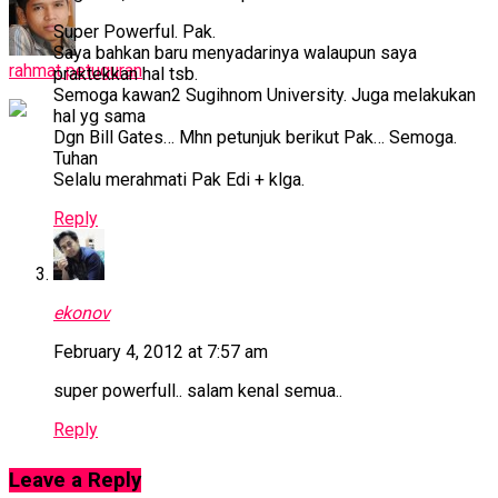
Super Powerful. Pak.
Saya bahkan baru menyadarinya walaupun saya
rahmat petuguran
praktekkan hal tsb.
Semoga kawan2 Sugihnom University. Juga melakukan
hal yg sama
Dgn Bill Gates… Mhn petunjuk berikut Pak… Semoga.
Tuhan
Selalu merahmati Pak Edi + klga.
Reply
ekonov
February 4, 2012 at 7:57 am
super powerfull.. salam kenal semua..
Reply
Leave a Reply