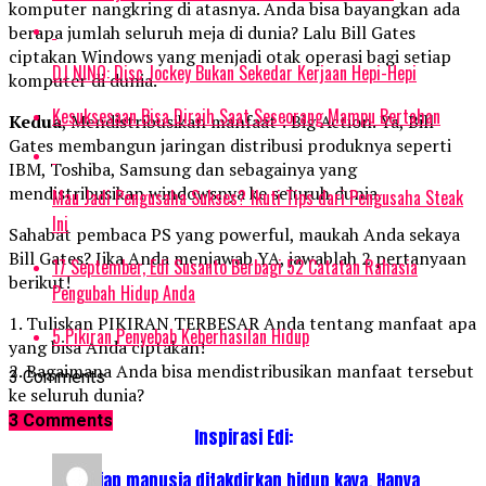
komputer nangkring di atasnya. Anda bisa bayangkan ada
berapa jumlah seluruh meja di dunia? Lalu Bill Gates
ciptakan Windows yang menjadi otak operasi bagi setiap
DJ NINO: Disc Jockey Bukan Sekedar Kerjaan Hepi-Hepi
komputer di dunia.
Kesuksesaan Bisa Diraih Saat Seseorang Mampu Bertahan
Kedua
, Mendistribusikan manfaat : Big Action. Ya, Bill
Gates membangun jaringan distribusi produknya seperti
IBM, Toshiba, Samsung dan sebagainya yang
mendistribusikan windowsnya ke seluruh dunia.
Mau Jadi Pengusaha Sukses? Ikuti Tips dari Pengusaha Steak
Ini
Sahabat pembaca PS yang powerful, maukah Anda sekaya
Bill Gates? Jika Anda menjawab YA, jawablah 2 pertanyaan
17 September, Edi Susanto Berbagi 52 Catatan Rahasia
berikut!
Pengubah Hidup Anda
1. Tuliskan PIKIRAN TERBESAR Anda tentang manfaat apa
5 Pikiran Penyebab Keberhasilan Hidup
yang bisa Anda ciptakan!
2. Bagaimana Anda bisa mendistribusikan manfaat tersebut
3 Comments
ke seluruh dunia?
3 Comments
Inspirasi Edi:
“Setiap manusia ditakdirkan hidup kaya. Hanya