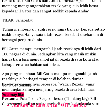
rezeki untuk Bill Gates dan Anda berbeda? Apakah Tuhan
memang menganugerahkan rezeki yang jauh lebih besar
kepada Bill Gates dan sangat sedikit kepada Anda?
TIDAK, Sahabatku.
Tuhan memberikan jatah rezeki sama banyak kepada setiap
makhluknya. Hanya saja jatah rezeki tersebut disebarkan di
berbagai penjuru dunia.
Bill Gates mampu mengambil jatah rezekinya di lebih dari
100 negara di dunia. Sedangkan kita yang masih miskin
hanya baru bisa mengambil jatah rezeki di satu kota atau
kabupaten atau bahkan satu desa.
Apa yang membuat Bill Gates mampu mengambil jatah
rezekinya di berbagai tempat di belahan dunia?
Bill Gates mempunyai beberapa “Wadah Rezeki” yang
Continue Reading
memungkinkannya menjaring rezeki di area lebih luas.
You may like
Pertama
, Pola Pikir : Berpikir besar (Thinking big). Bill
Gates memimpikan setiap meja di seluruh dunia ada satu
Gelar Karya Mahasiswa Jurusan PKK FT Unnes 2015