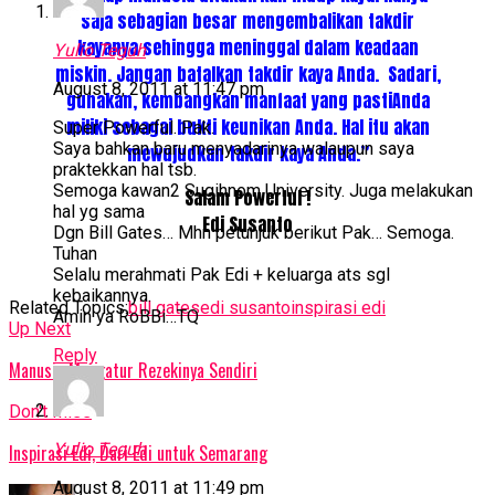
saja sebagian besar mengembalikan takdir
kayanya sehingga meninggal dalam keadaan
Yulio Teguh
miskin. Jangan batalkan takdir kaya Anda. Sadari,
August 8, 2011 at 11:47 pm
gunakan, kembangkan manfaat yang pastiAnda
miliki sebagai bukti keunikan Anda. Hal itu akan
Super Powerful. Pak.
Saya bahkan baru menyadarinya walaupun saya
mewujudkan takdir kaya Anda.”
praktekkan hal tsb.
Semoga kawan2 Sugihnom University. Juga melakukan
Salam Powerful !
hal yg sama
Edi Susanto
Dgn Bill Gates… Mhn petunjuk berikut Pak… Semoga.
Tuhan
Selalu merahmati Pak Edi + keluarga ats sgl
kebaikannya.
Related Topics:
bill gates
edi susanto
inspirasi edi
Amin ya RoBBi…TQ
Up Next
Reply
Manusia Mengatur Rezekinya Sendiri
Don't Miss
Yulio Teguh
Inspirasi Edi, Dari Edi untuk Semarang
August 8, 2011 at 11:49 pm