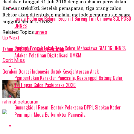
diadakan tanggal 31 Juli 2018 dengan dihadiri perwakilan
Kemenristekdikti. Setelah pemaparan, tiga orang calon
Rektor akan ditentukan melalui metode pemungutan suara
Lansia Podorejo Belajar Ecoprint Bareng Tim Ormawa SGL PGSD
anggota Senat UNNES.
UNNES
Related Topics:
unnes
Up Next
Perkuat Produk Lokal Desa Cokro, Mahasiswa GIAT 16 UNNES
Tahun 2019 Sunan Kuning Ditutup
Adakan Pelatihan Digitalisasi UMKM
Don't Miss
Gerakan Donasi Indonesia Untuk Kesejahteraan Anak
Pembentukan Karakter Pancasila, Kesbangpol Batang Gelar
Tantingan Calon Paskibraka 2026
rahmat petuguran
Gunungkidul Resmi Bentuk Pelaksana DPPI, Siapkan Kader
Pemimpin Muda Berkarakter Pancasila