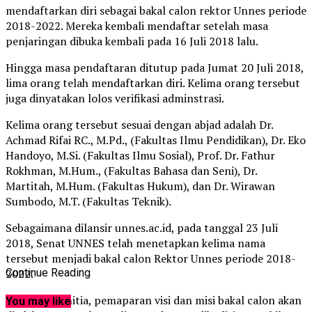
mendaftarkan diri sebagai bakal calon rektor Unnes periode
2018-2022. Mereka kembali mendaftar setelah masa
penjaringan dibuka kembali pada 16 Juli 2018 lalu.
Hingga masa pendaftaran ditutup pada Jumat 20 Juli 2018,
lima orang telah mendaftarkan diri. Kelima orang tersebut
juga dinyatakan lolos verifikasi adminstrasi.
Kelima orang tersebut sesuai dengan abjad adalah Dr.
Achmad Rifai RC., M.Pd., (Fakultas Ilmu Pendidikan), Dr. Eko
Handoyo, M.Si. (Fakultas Ilmu Sosial), Prof. Dr. Fathur
Rokhman, M.Hum., (Fakultas Bahasa dan Seni), Dr.
Martitah, M.Hum. (Fakultas Hukum), dan Dr. Wirawan
Sumbodo, M.T. (Fakultas Teknik).
Sebagaimana dilansir unnes.ac.id, pada tanggal 23 Juli
2018, Senat UNNES telah menetapkan kelima nama
tersebut menjadi bakal calon Rektor Unnes periode 2018-
2022.
Continue Reading
Menurut panitia, pemaparan visi dan misi bakal calon akan
You may like