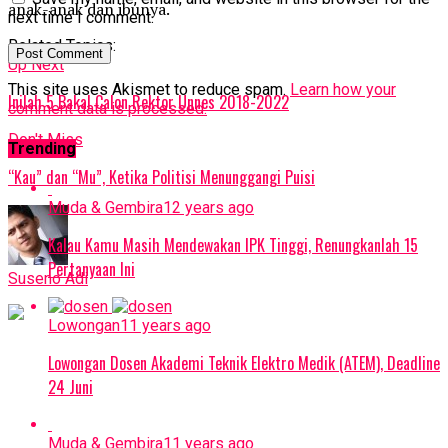
anak-anak dan ibunya.
next time I comment.
Related Topics:
Up Next
This site uses Akismet to reduce spam.
Learn how your
Inilah 5 Bakal Calon Rektor Unnes 2018-2022
comment data is processed.
Don't Miss
Trending
“Kau” dan “Mu”, Ketika Politisi Menunggangi Puisi
Muda & Gembira
12 years ago
Kalau Kamu Masih Mendewakan IPK Tinggi, Renungkanlah 15
Pertanyaan Ini
Suseno Adi
Lowongan
11 years ago
Lowongan Dosen Akademi Teknik Elektro Medik (ATEM), Deadline
24 Juni
Muda & Gembira
11 years ago