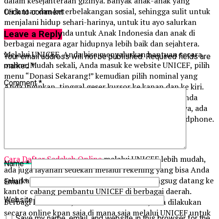
dalam kesejahteraan gizinya. Banyak anak-anak yang
terlantar dan keterbelakangan sosial, sehingga sulit untuk
Click to comment
menjalani hidup sehari-harinya, untuk itu ayo salurkan
dana bantuan Anda untuk Anak Indonesia dan anak di
Leave a Reply
berbagai negara agar hidupnya lebih baik dan sejahtera.
Melalui UNICEF, Anda bisa menyalurkan bantuan secara
Your email address will not be published.
Required fields are
online. Mudah sekali, Anda masuk ke website UNICEF, pilih
marked
*
menu “Donasi Sekarang!” kemudian pilih nominal yang
Comment
*
Anda inginkan, tinggal geser kursor ke kanan dan ke kiri.
Setelah itu, masukan kembali nominal yang telah Anda
pilih, isi identitas yang tersedia di kolom di bawahnya, ada
isi nama lengkap, alamat email dan juga nomor handphone.
Setelah itu ikuti proses selanjutnya agar dana Anda
dipastiakn terkirim.
Cara Daftar Sedekah Online
melalui UNICEF lebih mudah,
Name
*
ada juga layanan sedekan melalui rekening yang bisa Anda
salurkan melalui berbagai Bank atau bisa langsug datang ke
Email
*
kantor cabang pembantu UNICEF di berbagai daerah.
Website
Berbagi lebih indah, sedekah lebih mudah, bisa dilakukan
secara online kpan saja di mana saja melalui UNICEF untuk
Save my name, email, and website in this browser for the