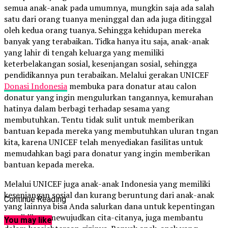
semua anak-anak pada umumnya, mungkin saja ada salah
satu dari orang tuanya meninggal dan ada juga ditinggal
oleh kedua orang tuanya. Sehingga kehidupan mereka
banyak yang terabaikan. Tidka hanya itu saja, anak-anak
yang lahir di tengah keluarga yang memiliki
keterbelakangan sosial, kesenjangan sosial, sehingga
pendidikannya pun terabaikan. Melalui gerakan UNICEF
Donasi Indonesia
membuka para donatur atau calon
donatur yang ingin mengulurkan tangannya, kemurahan
hatinya dalam berbagi terhadap sesama yang
membutuhkan. Tentu tidak sulit untuk memberikan
bantuan kepada mereka yang membutuhkan uluran tngan
kita, karena UNICEF telah menyediakan fasilitas untuk
memudahkan bagi para donatur yang ingin memberikan
bantuan kepada mereka.
Melalui UNICEF juga anak-anak Indonesia yang memiliki
kesenjangan sosial dan kurang beruntung dari anak-anak
Continue Reading
yang lainnya bisa Anda salurkan dana untuk kepentingan
pendidikan, mewujudkan cita-citanya, juga membantu
You may like