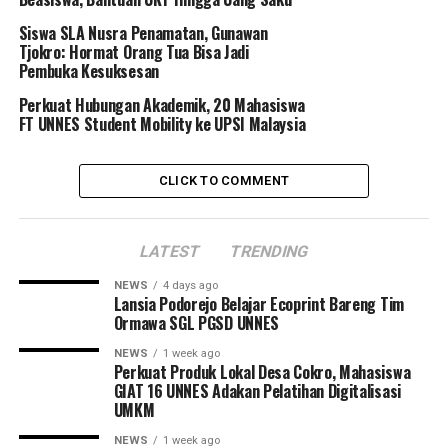
memanfaatkan kulit kayu dan binatang untuk menutup
kemaluan mereka. Adapun di Papua, suku Asmat dan
Siswa SLA Nusra Penamatan, Gunawan
Tjokro: Hormat Orang Tua Bisa Jadi
Dani menggunakan koteka. Meski bentuknya sama sekali
Pembuka Kesuksesan
berbeda dengan celana dalam saat ini koteka punya
fungsi sama.
Perkuat Hubungan Akademik, 20 Mahasiswa
FT UNNES Student Mobility ke UPSI Malaysia
Riwayat Pertentangan
CLICK TO COMMENT
Celana dalam menarasikan pertentangan
antarkelompok. Pada decade 1980-an, kaum Hippies di
Amerika menentangpenggunaan celana dalam. Mereka
LATEST
TRENDING
beranggapan, penggunaan cancut tak natural, baik bagi
pria maupun wanita. Cancut juga dinilai mengekang
NEWS
4 days ago
Lansia Podorejo Belajar Ecoprint Bareng Tim
kebebasan.
Ormawa SGL PGSD UNNES
Mereka melakukan protes dengan aksinya yang
NEWS
1 week ago
Perkuat Produk Lokal Desa Cokro, Mahasiswa
kontroversial. Kaum Hippies membakar seluruh celana
GIAT 16 UNNES Adakan Pelatihan Digitalisasi
dalam atau bra yang mereka ambil secara paksa dari
UMKM
toko pakaian maupun dari orang-orang yang
NEWS
1 week ago