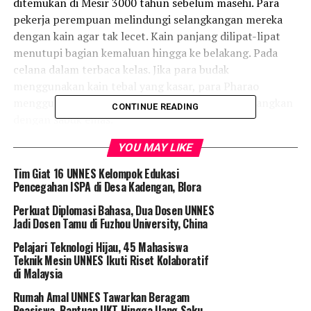
ditemukan di Mesir 3000 tahun sebelum masehi. Para
pekerja perempuan melindungi selangkangan mereka
dengan kain agar tak lecet. Kain panjang dilipat-lipat
menutupi bagian kemaluan hingga ke belakang. Pada
celana dalam terbaca kelas. Jika para budak
menggunakan kain tebal yang kasar, para Pharao
menggunakan kain yang tipis dan lembut dikencangkan
CONTINUE READING
dengan sabuk emas.
YOU MAY LIKE
Berabad kemudian, sekira pada abad ke-18, celana dalam
dipakai oleh perempuan bangsawan di Inggris. Saat itu
Tim Giat 16 UNNES Kelompok Edukasi
celana dalam masih berupa kain tipis yang dililitkan ke
Pencegahan ISPA di Desa Kadengan, Blora
pangkal paha. Celana dalam masih jadi barang langka
Perkuat Diplomasi Bahasa, Dua Dosen UNNES
karena terbuat dari cotton wool yang mahal.
Jadi Dosen Tamu di Fuzhou University, China
Pelajari Teknologi Hijau, 45 Mahasiswa
Kapan orang Indonesia mulai menggunakan celana
Teknik Mesin UNNES Ikuti Riset Kolaboratif
dalam? Tak diketahui persis kapan waktunya. Tapi, pria-
di Malaysia
pria Jawa sudah sejak lama menggunakan cawat dari
Rumah Amal UNNES Tawarkan Beragam
kain. Di Kalimantan, sedulur-sedulur Dayak juga telah
Beasiswa, Bantuan UKT Hingga Uang Saku