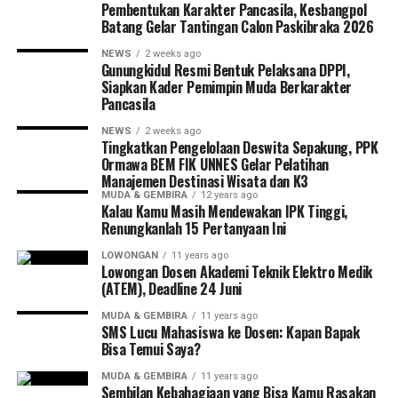
memakainya.
Pembentukan Karakter Pancasila, Kesbangpol
Batang Gelar Tantingan Calon Paskibraka 2026
Apa benar kaum Hippies merasa tak nyaman memakai
NEWS
2 weeks ago
celana dalam? Kemungkinan itu sangat terbuka jika
Gunungkidul Resmi Bentuk Pelaksana DPPI,
mencermati riwayat hidup mereka. Tapi, lebih dari itu,
Siapkan Kader Pemimpin Muda Berkarakter
celana dalam hanya dijadikan kaum Hippies sebagai
Pancasila
symbol pertentangan. Mereka menggunakan celana
NEWS
2 weeks ago
sebagai pemantik pertentangan. Sikap itu, patut diduga,
Tingkatkan Pengelolaan Deswita Sepakung, PPK
Ormawa BEM FIK UNNES Gelar Pelatihan
adalah deklarasi bahwa “Kami berbeda dengan Anda.”
Manajemen Destinasi Wisata dan K3
MUDA & GEMBIRA
12 years ago
Imajinasi Seksual
Kalau Kamu Masih Mendewakan IPK Tinggi,
Renungkanlah 15 Pertanyaan Ini
Perkembangan bentuk dan fungsi celana dalam
LOWONGAN
11 years ago
menunjukan, oleh manusia, hal yang awalnya tak terlalu
Lowongan Dosen Akademi Teknik Elektro Medik
penting bisa menjadi urusan yang amat penting. Seperti
(ATEM), Deadline 24 Juni
yang dilakukan manusia pada benda-benda lain di
MUDA & GEMBIRA
11 years ago
sekitarnya, manusia membubuhkan imajinasi pada
SMS Lucu Mahasiswa ke Dosen: Kapan Bapak
Bisa Temui Saya?
celana dalam. Ini membuat celana dalam diseret ke
berbagai arah makna.
MUDA & GEMBIRA
11 years ago
Sembilan Kebahagiaan yang Bisa Kamu Rasakan