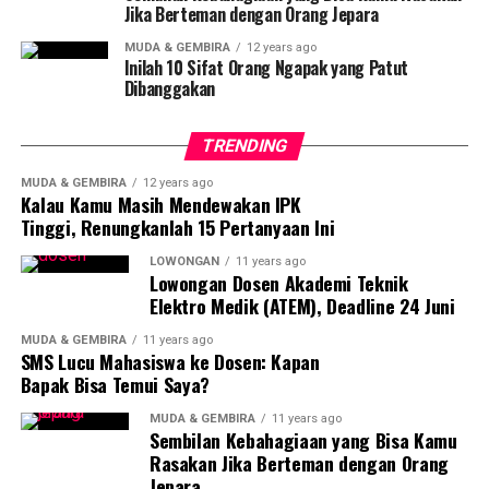
Jika Berteman dengan Orang Jepara
Anak-anak menggunakan celana dalam bukan karena ia
merasa memerlukannya. Anak-anak menggunakan
MUDA & GEMBIRA
12 years ago
Inilah 10 Sifat Orang Ngapak yang Patut
karena orang tua mereka merasa mereka perlu
Dibanggakan
menggunakannya. Ada proses pewarisan nilai. Celana
dalam sudah menjadi tradisi keluarga modern.
TRENDING
Lantaran celana dalam telah melewati fungsi fisiknya,
MUDA & GEMBIRA
12 years ago
celana dalam leluasa bergerak menjadi apa pun, bahkan
Kalau Kamu Masih Mendewakan IPK
siapa pun. Di Amerika pada decade 1990-an, industry
Tinggi, Renungkanlah 15 Pertanyaan Ini
celana dalam berkembang lantaran celana dalam
LOWONGAN
11 years ago
dimitoskan mampu memantik hasrat seksual pasangan.
Lowongan Dosen Akademi Teknik
Celana dalam membikin pemakaiannya merasa seksi.
Elektro Medik (ATEM), Deadline 24 Juni
MUDA & GEMBIRA
11 years ago
Pemaknaan itu membikin celana dalam naik kelas, dari
SMS Lucu Mahasiswa ke Dosen: Kapan
semata underwear menjadi upwear – maksud saya adalah
Bapak Bisa Temui Saya?
pakaian yang sejatinya tak penting tapi jadi penting.
MUDA & GEMBIRA
11 years ago
Raksasa fashion Amerika dan Eropa seperti Calvin Klein
Sembilan Kebahagiaan yang Bisa Kamu
dan Jockey mewakili bran ternama celana dalam pria.
Rasakan Jika Berteman dengan Orang
Adapun Victoria’s Secret jadi branda kelas atas
Jepara