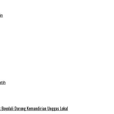
in
atih
 Boyolali Dorong Kemandirian Unggas Lokal