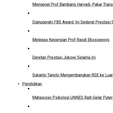
Mengenal Prof Bambang Haryadi, Pakar Trans
Dianugerahi FBS Award, Ini Sederat Prestasi 
Melepas Kepergian Prof Rasdi Ekosiswoyo
Deretan Prestasi Jokowi Selama Ini
Sukanto Tanoto Mengembangkan RGE ke Luar
Pendidikan
Mahasiswi Psikologi UNNES Raih Gelar Puter