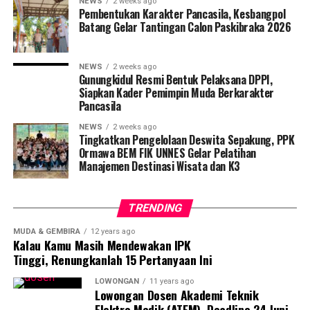
menyatakan sebelum final, 20 peserta yang terpilih saat
NEWS
2 weeks ago
Pembentukan Karakter Pancasila, Kesbangpol
audisi lantas mengikuti karantina hingga malam
Batang Gelar Tantingan Calon Paskibraka 2026
semifinal pada Rabu (10/12), di B6 Fakultas Bahasa dan
Seni (FBS) Unnes. Semifinal memilih 5 sinden terbaik
pada masing-masing kategori. Wahyono mengatakan,
NEWS
2 weeks ago
Gunungkidul Resmi Bentuk Pelaksana DPPI,
Unnes mendukung setiap kegiatan pelestarian dan
Siapkan Kader Pemimpin Muda Berkarakter
pengembangan terkait kebudayaan.
Pancasila
NEWS
2 weeks ago
“Sinden Idol merupakan bagian dari visi Unnes menjadi
Tingkatkan Pengelolaan Deswita Sepakung, PPK
Universitas Konservasi,” kata Wahyono.
Ormawa BEM FIK UNNES Gelar Pelatihan
Manajemen Destinasi Wisata dan K3
RELATED TOPICS:
TRENDING
UP NEXT
Seno Johari, Profesor Pakar Ayam Cemani
MUDA & GEMBIRA
12 years ago
Kalau Kamu Masih Mendewakan IPK
DON'T MISS
Shisca : Ada yang Iseng Minta Ditilang
Tinggi, Renungkanlah 15 Pertanyaan Ini
LOWONGAN
11 years ago
Lowongan Dosen Akademi Teknik
Lita Farikha Zein
Elektro Medik (ATEM), Deadline 24 Juni