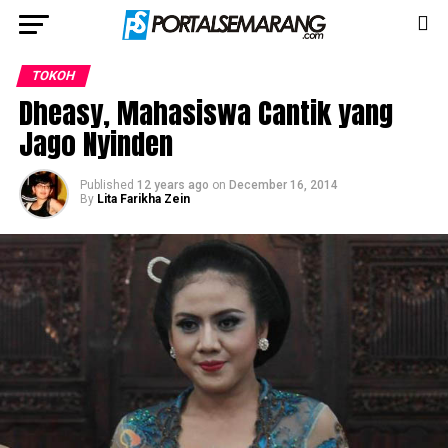
TOKOH
Dheasy, Mahasiswa Cantik yang
Jago Nyinden
Published
12 years ago
on
December 16, 2014
By
Lita Farikha Zein