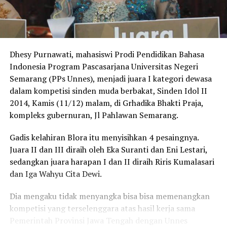
Dhesy Purnawati, mahasiswi Prodi Pendidikan Bahasa
Indonesia Program Pascasarjana Universitas Negeri
Semarang (PPs Unnes), menjadi juara I kategori dewasa
dalam kompetisi sinden muda berbakat, Sinden Idol II
2014, Kamis (11/12) malam, di Grhadika Bhakti Praja,
kompleks gubernuran, Jl Pahlawan Semarang.
Gadis kelahiran Blora itu menyisihkan 4 pesaingnya.
Juara II dan III diraih oleh Eka Suranti dan Eni Lestari,
sedangkan juara harapan I dan II diraih Riris Kumalasari
dan Iga Wahyu Cita Dewi.
Dia mengaku tidak menyangka bisa bisa memenangkan
kompetisi yang terselenggara atas hasil kerja sama
Pemerintah Provinsi Jawa Tengah dengan Unnes