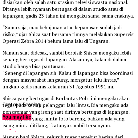
disiarkan oleh salah satu stasiun televisi swasta nasional.
Ditanya lebih nyaman bertugas di dalam studio atau di
lapangan, gadis 23 tahun ini mengaku sama-sama enaknya.
“Sama saja, mau kehujanan atau kepanasan sudah jadi
risiko,” ujar Shica saat bersama timnya melakukan Supervisi
Operasi Zebra 2014 belum lama lalu di Ungaran.
Namun saat didesak, sambil berbisik Shisca mengaku lebih
senang bertugas di lapangan. Alasannya, kalau di dalam
studio hanya bisa pantauan.
“Seneng di lapangan sih. Kalau di lapangan bisa koordinasi
dengan masyarakat langsung, mengatur lalu lintas,”
ungkap gadis manis kelahiran 31 Agustus 1991 ini.
Shisca yang bertugas di Korlantas Polri ini mengaku akan
tegas pada setiap pelanggar lalu lintas. Dia mengaku ada
Continue Reading
penggemar yang iseng saat dirinya bertugas di lapangan.
You may like
“Kadang ada yang minta foto bareng, bahkan ada yang
iseng minta ditilang,” katanya sambil tersenyum.
Namun bagi Shisca, seluruh tugas tersebut bagian dari