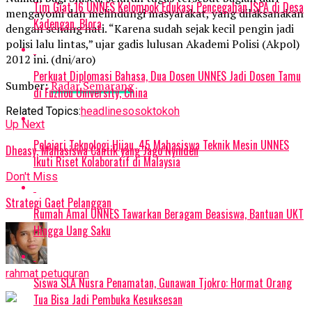
Tim Giat 16 UNNES Kelompok Edukasi Pencegahan ISPA di Desa
mengayomi dan melindungi masyarakat, yang dilaksanakan
Kadengan, Blora
dengan senang hati. “Karena sudah sejak kecil pengin jadi
polisi lalu lintas,” ujar gadis lulusan Akademi Polisi (Akpol)
2012 ini. (dni/aro)
Perkuat Diplomasi Bahasa, Dua Dosen UNNES Jadi Dosen Tamu
Sumber:
Radar Semarang
di Fuzhou University, China
Related Topics:
headline
sosok
tokoh
Up Next
Pelajari Teknologi Hijau, 45 Mahasiswa Teknik Mesin UNNES
Dheasy, Mahasiswa Cantik yang Jago Nyinden
Ikuti Riset Kolaboratif di Malaysia
Don't Miss
Strategi Gaet Pelanggan
Rumah Amal UNNES Tawarkan Beragam Beasiswa, Bantuan UKT
Hingga Uang Saku
rahmat petuguran
Siswa SLA Nusra Penamatan, Gunawan Tjokro: Hormat Orang
Tua Bisa Jadi Pembuka Kesuksesan