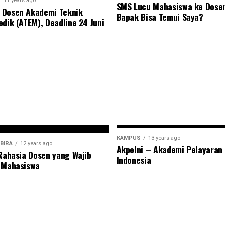
11 years ago
SMS Lucu Mahasiswa ke Dose
 Dosen Akademi Teknik
Bapak Bisa Temui Saya?
edik (ATEM), Deadline 24 Juni
KAMPUS
13 years ago
BIRA
12 years ago
Akpelni – Akademi Pelayaran
 Rahasia Dosen yang Wajib
Indonesia
 Mahasiswa