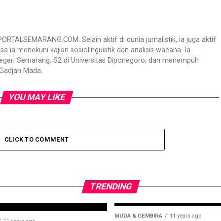
RTALSEMARANG.COM. Selain aktif di dunia jurnalistik, ia juga aktif
sa ia menekuni kajian sosiolinguistik dan analisis wacana. Ia
Negeri Semarang, S2 di Universitas Diponegoro, dan menempuh
 Gadjah Mada.
YOU MAY LIKE
CLICK TO COMMENT
TRENDING
MUDA & GEMBIRA
11 years ago