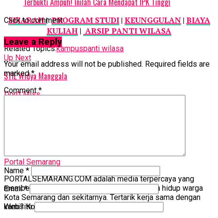
Terbukti Ampuh! Inilah Cara Mendapat IPK Tinggi
SEJARAH
|
PROGRAM STUDI
|
KEUNGGULAN
|
BIAYA
Click to comment
KULIAH
|
ARSIP PANTI WILASA
Leave a Reply
Related Topics:
kampus
panti wilasa
Up Next
Your email address will not be published.
Required fields are
marked
*
STIE Widya Manggala
Comment
*
Don't Miss
ATEM Semarang – Akademi Teknik Elektro Medik
Portal Semarang
Name
*
PORTALSEMARANG.COM adalah media terpercaya yang
memberikan informasi bermakna tentang gaya hidup warga
Email
*
Kota Semarang dan sekitarnya. Tertarik kerja sama dengan
kami? Kontak Rosi: 0812-3826-1313
Website