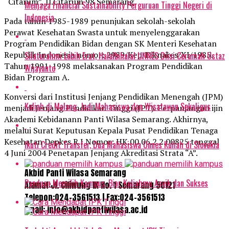
“Citarum”, Jl.Citarum 98 Semarang.
Menjaga Financial Sustainability Perguruan Tinggi Negeri di
Indonesia
Pada tahun 1985-1989 penunjukan sekolah-sekolah
Perawat Kesehatan Swasta untuk menyelenggarakan
Program Pendidikan Bidan dengan SK Menteri Kesehatan
Republik Indonesia nomor: 2989/Kep/Diknakes/XI/1985.
Silaturahmi Lebih Erat, Halalbihalal UNNES Diisi Ceramah Ustaz
Tahun 1991-1998 melaksanakan Program Pendidikan
Wijayanto
Bidan Program A.
Konversi dari Institusi Jenjang Pendidikan Menengah (JPM)
Kuliah di Malang, Jadi Mahasiswa dan Wisatawan Sekaligus
menjadi Jenjang Pendidikan Tinggi (JPT). Perpanjangan ijin
Akademi Kebidanann Panti Wilasa Semarang. Akhirnya,
melalui Surat Keputusan Kepala Pusat Pendidikan Tenaga
Kesehatan Depkes R.I Nomor: HK.00.06.2.2.00825 tanggal
Ikuti Credit Transfer, Dua Mahasiswa Unnes Kuliah di Slovakia
4 Juni 2004 Penetapan Jenjang Akreditasi Strata “A”.
Akbid Panti Wilasa Semarang
Panduan Memilih Kampus, Biar Kuliahmu Asyik dan Sukses
Alamat:Jl. Ciliwung IX No. 1 Semarang 50121
Telepon:024-3561513 | Fax:024-3561513
Email: info@akbidpantiwilasa.ac.id