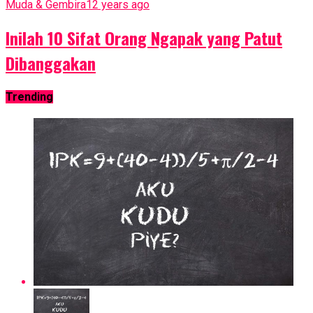
Muda & Gembira
12 years ago
Inilah 10 Sifat Orang Ngapak yang Patut
Dibanggakan
Trending