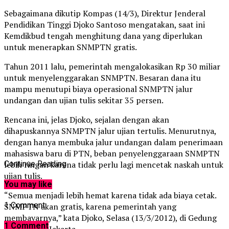
Sebagaimana dikutip Kompas (14/3), Direktur Jenderal
Pendidikan Tinggi Djoko Santoso mengatakan, saat ini
Kemdikbud tengah menghitung dana yang diperlukan
untuk menerapkan SNMPTN gratis.
Tahun 2011 lalu, pemerintah mengalokasikan Rp 30 miliar
untuk menyelenggarakan SNMPTN. Besaran dana itu
mampu menutupi biaya operasional SNMPTN jalur
undangan dan ujian tulis sekitar 35 persen.
Rencana ini, jelas Djoko, sejalan dengan akan
dihapuskannya SNMPTN jalur ujian tertulis. Menurutnya,
dengan hanya membuka jalur undangan dalam penerimaan
mahasiswa baru di PTN, beban penyelenggaraan SNMPTN
lebih ringan karena tidak perlu lagi mencetak naskah untuk
Continue Reading
ujian tulis.
You may like
“Semua menjadi lebih hemat karena tidak ada biaya cetak.
1 Comment
SNMPTN akan gratis, karena pemerintah yang
membayarnya,” kata Djoko, Selasa (13/3/2012), di Gedung
1 Comment
Kemdikbud, Jakarta.