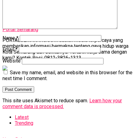
Portal Semarang
Name
*
PORTALSEMARANG.COM adalah media terpercaya yang
memberikan informasi bermakna tentang gaya hidup warga
Email
*
Kota Semarang dan sekitarnya. Tertarik kerja sama dengan
kami? Kontak Rosi: 0812-3826-1313
Website
Save my name, email, and website in this browser for the
next time I comment.
This site uses Akismet to reduce spam.
Learn how your
comment data is processed.
Latest
Trending