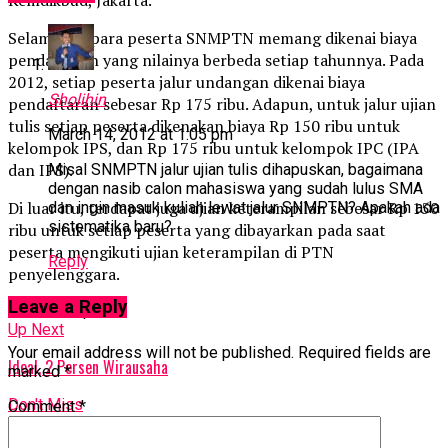
Selama ini, para peserta SNMPTN memang dikenai biaya
pendaftaran yang nilainya berbeda setiap tahunnya. Pada
2012, setiap peserta jalur undangan dikenai biaya
Sholihin
pendaftaran sebesar Rp 175 ribu. Adapun, untuk jalur ujian
tulis setiap peserta dikenakan biaya Rp 150 ribu untuk
March 14, 2012 at 1:05 pm
kelompok IPS, dan Rp 175 ribu untuk kelompok IPC (IPA
dan IPS).
Misal SNMPTN jalur ujian tulis dihapuskan, bagaimana
dengan nasib calon mahasiswa yang sudah lulus SMA
Di luar itu, terdapat juga ujian keterampilan sebesar Rp 150
dan ingin masuk kuliah lewat jalur SNMPTN? Apakah ada
sistematika baru?
ribu untuk setiap peserta yang dibayarkan pada saat
peserta mengikuti ujian keterampilan di PTN
Reply
penyelenggara.
Leave a Reply
Related Topics:
Up Next
Your email address will not be published.
Required fields are
Ideal, 2 Persen Wirausaha
marked
*
Don't Miss
Comment
*
Tips Memilih Sekolah di Semarang