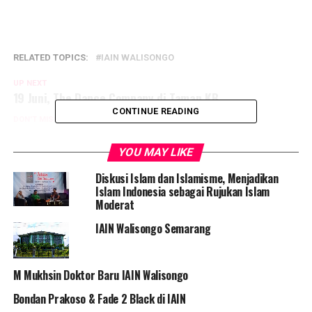
RELATED TOPICS:
IAIN WALISONGO
UP NEXT
19 Juni, The Dance Company di Taman KB
CONTINUE READING
DON'T MISS
June 17th, Thresome Aura Kasih-Vicky Shu-Aliya Sachi at
E-Plaza
YOU MAY LIKE
Diskusi Islam dan Islamisme, Menjadikan
Islam Indonesia sebagai Rujukan Islam
Portal Semarang
Moderat
IAIN Walisongo Semarang
PORTALSEMARANG.COM adalah media terpercaya yang
memberikan informasi bermakna tentang gaya hidup warga
Kota Semarang dan sekitarnya. Tertarik kerja sama dengan
M Mukhsin Doktor Baru IAIN Walisongo
kami? Kontak Rosi: 0812-3826-1313
Bondan Prakoso & Fade 2 Black di IAIN