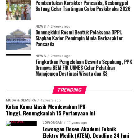
Pembentukan Karakter Pancasila, Kesbangpol
Batang Gelar Tantingan Calon Paskibraka 2026
NEWS
2 weeks ago
Gunungkidul Resmi Bentuk Pelaksana DPPI,
Siapkan Kader Pemimpin Muda Berkarakter
Pancasila
NEWS
2 weeks ago
Tingkatkan Pengelolaan Deswita Sepakung, PPK
Ormawa BEM FIK UNNES Gelar Pelatihan
Manajemen Destinasi Wisata dan K3
TRENDING
MUDA & GEMBIRA
12 years ago
Kalau Kamu Masih Mendewakan IPK
Tinggi, Renungkanlah 15 Pertanyaan Ini
LOWONGAN
11 years ago
Lowongan Dosen Akademi Teknik
Elektro Medik (ATEM), Deadline 24 Juni