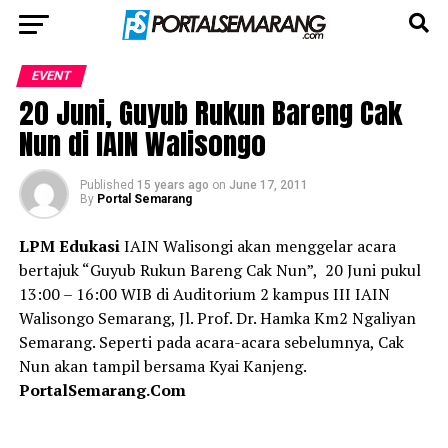
EVENT
20 Juni, Guyub Rukun Bareng Cak
Nun di IAIN Walisongo
Published
15 years ago
on
June 17, 2011
By
Portal Semarang
LPM Edukasi
IAIN Walisongi akan menggelar acara
bertajuk “Guyub Rukun Bareng Cak Nun”, 20 Juni pukul
13:00 – 16:00 WIB di Auditorium 2 kampus III IAIN
Walisongo Semarang, Jl. Prof. Dr. Hamka Km2 Ngaliyan
Semarang. Seperti pada acara-acara sebelumnya, Cak
Nun akan tampil bersama Kyai Kanjeng.
PortalSemarang.Com