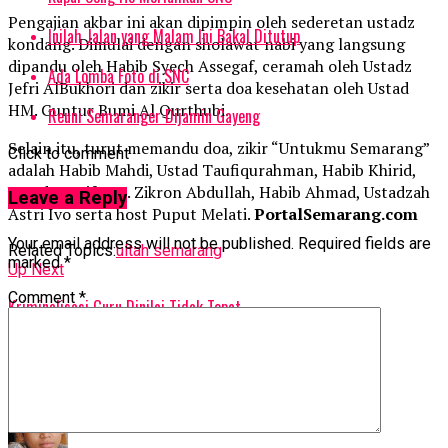
Pengajian akbar ini akan dipimpin oleh sederetan ustadz
Inilah Jalan yang Malam Ini Bakal Ditutup
kondang. Dimulai dengan sholawat nabi yang langsung
dipandu oleh Habib Syech Assegaf, ceramah oleh Ustadz
Ada Lomba Foto di SNC
Jefri AlBukhori dan zikir serta doa kesehatan oleh Ustad
HM. Guntur Bumi Al Qurthubi.
Reuni Semaranger Dijamin Gayeng
Selain itu, turut memandu doa, zikir “Untukmu Semarang”
Click to comment
adalah Habib Mahdi, Ustad Taufiqurahman, Habib Khirid,
Ustad Munif, KH. Zikron Abdullah, Habib Ahmad, Ustadzah
Leave a Reply
Astri Ivo serta host Puput Melati.
PortalSemarang.com
Your email address will not be published.
Required fields are
Related Topics:
ultah semarang
marked
*
Up Next
Comment
*
Kriminalisasi Guru Dinilai Tidak Tepat
Don't Miss
Dodi Nandika: Dosen Harus Cinta Penelitian