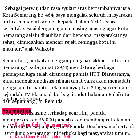
“Sebagai perwujudan rasa syukur atas bertambahnya usia
Kota Semarang ke-464, saya mengajak seluruh masyarakat
untuk memanjatkan doa kepada Tuhan YME secara
serentak sesuai dengan agama masing-masing agar Kota
Semarang selalu dijauhkan dari bencana, masyarakatnya
sehat, dimudahkan mencari rejeki sehingga kota ini
makmur,” ajak Walikota.
Sementara, berkaitan dengan pengajian akbar “Untukmu
Semarang” pada Jumat (29/4) mendatang berbagai
persiapan juga telah dirancang panitia HUT. Diantaranya,
guna mengakomodisasi ribuan umat yang akan memadati
pengajian itu panitia telah menyiapkan 2 big screen dan
sejumlah TV Plasma di berbagai sudut halaman Balaikota
Continue Reading
dan sepanjang Jln. Pemuda.
You may like
Melihat antusiasme terhadap acara ini, panitia
memperkirakan 35.000 jamaah akan membanjiri Halaman
Kolektor Gelar Pameran Keris
Balaikota dan sepanjang Jln. Pemuda. Doa bersama bertajuk
“Untukmu Semarang” ini terbuka bagi masyarakat umum.
Kapal Ceng Ho Meriahkan SNC