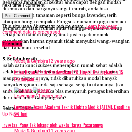
Beberapa tanaman di sekitar anda dapat dengan mudah
next time I comment.
ditemukan dan harganya sangat murah, anda bisa
memanfaatkan tanaman seperti bunga lavender,serih
ataupun bunga cempaka. Fungsi tanaman ini juga menjadi
This site uses Akismet to reduce spam.
Learn how your
pengharum alami rumah anda sehingga nyaman di hirup
comment data is processed.
setiap hari namun bagi nyamuk justru jadi momok
menakutkan karena nyamuk tidak menyukai wangi-wangian
Trending
dari tanaman tersebut.
5. Selalu bersih
Muda & Gembira
12 years ago
Salah satu kunci sukses menerapkan rumah sehat adalah
selalu menjaga kebersihan seluruh rumah baik interior
Kalau Kamu Masih Mendewakan IPK Tinggi, Renungkanlah 15
maupun eksteriornya, tidak dibutuhkan modal banyak
Pertanyaan Ini
hanya keinginan anda saja sebagai senjata utamanya. Jika
anda tidak mampu maka bisa menyuruh petugas kebersihan
Lowongan
11 years ago
di rumah anda. Gampang kan?
Lowongan Dosen Akademi Teknik Elektro Medik (ATEM), Deadline
Related Topics:
24 Juni
Up Next
Investasi Yang Tak lekang oleh waktu Harga Pasarannya
Muda & Gembira
11 years ago