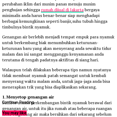
perubahan iklim dari musim panas menuju musim
penghujan sehingga
rumah dijual di Jakarta
bergaya
minimalis anda harus benar-benar siap menghadapi
berbagai kemungkinan seperti banjir,suhu tubuh hingga
timbulnya bintik nyamuk.
Genangan air berlebih menjadi tempat empuk para nyamuk
untuk berkembang biak menumbuhkan keturunan-
keturunan baru yang akan menyerang anda sewaktu tidur
malam dan ini sangat mengganggu kenyamanan anda
terutama di tengah padatnya aktifitas di siang hari.
Walaupun telah dilakukan beberapa tips namun nyatanya
tidak membuat nyamuk patah semangat untuk kembali
menyerang waktu malam anda, untuk jaga-jaga anda bisa
menerapkan trik yang bisa diaplikasikan sekarang.
1. Menyetop genangan air
Sumber utama perkembangan bintik nyamuk berawal dari
Continue Reading
genangan air, untuk itu jika rumah atau beberapa ruangan
You may like
anda tergenang air maka bersihkan dari sekarang sebelum