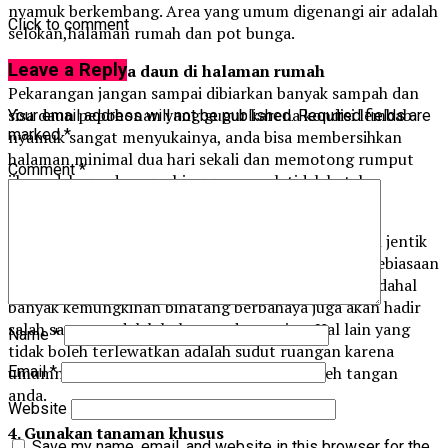
nyamuk berkembang. Area yang umum digenangi air adalah
Click to comment
selokan,halaman rumah dan pot bunga.
Leave a Reply
2. Bersihkan sisa daun di halaman rumah
Pekarangan jangan sampai dibiarkan banyak sampah dan
sisa daun pepohonan yang gugur karena kondisi lembab
Your email address will not be published.
Required fields are
marked
*
nyamuk sangat menyukainya, anda bisa membersihkan
halaman minimal dua hari sekali dan memotong rumput
Comment
*
jika sudah gondrong sehingga nyamuk tidak betah.
3. Buang sampah kemudian bakar
Barang bekas yang menumpuk akan mengakibatkan jentik
nyamuk dengan mudah lahir, ini adalah salah satu kebiasaan
penghuni rumah menunggu sampah menumpuk padahal
banyak kemungkinan binatang berbahaya juga akan hadir
salah satunya adalah belatung dan cacing. Hal lain yang
Name
*
tidak boleh terlewatkan adalah sudut ruangan karena
Email
*
umumnya area ini jarang sekali tersentuh oleh tangan
anda.
Website
4. Gunakan tanaman khusus
Save my name, email, and website in this browser for the