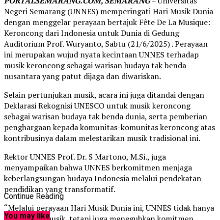
PORTALSEMARANG.COM, SEMARANG
– Universitas
Negeri Semarang (UNNES) memperingati Hari Musik Dunia
dengan menggelar perayaan bertajuk Fête De La Musique:
Keroncong dari Indonesia untuk Dunia di Gedung
Auditorium Prof. Wuryanto, Sabtu (21/6/2025) . Perayaan
ini merupakan wujud nyata kecintaan UNNES terhadap
musik keroncong sebagai warisan budaya tak benda
nusantara yang patut dijaga dan diwariskan.
Selain pertunjukan musik, acara ini juga ditandai dengan
Deklarasi Rekognisi UNESCO untuk musik keroncong
sebagai warisan budaya tak benda dunia, serta pemberian
penghargaan kepada komunitas-komunitas keroncong atas
kontribusinya dalam melestarikan musik tradisional ini.
Rektor UNNES Prof. Dr. S Martono, M.Si., juga
menyampaikan bahwa UNNES berkomitmen menjaga
keberlangsungan budaya Indonesia melalui pendekatan
pendidikan yang transformatif.
Continue Reading
“Melalui perayaan Hari Musik Dunia ini, UNNES tidak hanya
You may like
merayakan musik, tetapi juga meneguhkan komitmen