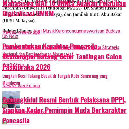
Mahasiswa GIAT 16 UNNES Adakan Pelatihan
antaranya Dr. Marzelan Salleh (Universiti Malaya), Dr. Alia
Farahnin (Universiti Teknologi MARA), Dr. Shafaztusssara
Digitalisasi UMKM
Silauddin (Universiti Malaya), dan Jamilah Binti Abu Bakar
(UPSI Malaysia).
Related Topics:
Hari Musik
Keroncong
unnes
warisan Budaya
News
2 weeks ago
Up Next
Pembentukan Karakter Pancasila,
Komitmen UNNES dan Pemprov Jateng Dukung Program Strategis
Nasional dan Pemberdayaan Masyarakat
Kesbangpol Batang Gelar Tantingan Calon
Paskibraka 2026
Don't Miss
Langkah Kecil Tukang Becak di Tengah Kota Semarang yang
Membesar
News
2 weeks ago
Gunungkidul Resmi Bentuk Pelaksana DPPI,
Siapkan Kader Pemimpin Muda Berkarakter
Satria Wahyu Kusuma
Pancasila