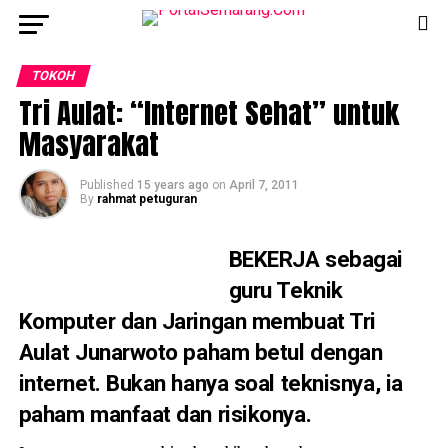
TOKOH
Tri Aulat: “Internet Sehat” untuk
Masyarakat
Published
15 years ago
on
April 7, 2011
By
rahmat petuguran
BEKERJA
sebagai
guru Teknik
Komputer dan Jaringan membuat Tri
Aulat Junarwoto paham betul dengan
internet. Bukan hanya soal teknisnya, ia
paham manfaat dan risikonya.