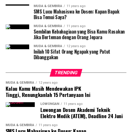
Tapi tekad saya sudah bulat. Eman kalau berhenti di
tengah jalan,” ujar Tri.
MUDA & GEMBIRA
11 years ago
SMS Lucu Mahasiswa ke Dosen: Kapan Bapak
Bisa Temui Saya?
Supaya program itu tersosialisasi ia tak segan
menyambangi rumah-rumah warga untuk
MUDA & GEMBIRA
11 years ago
Sembilan Kebahagiaan yang Bisa Kamu Rasakan
memperkenalkan internet. Lamban laut banyak warga
Jika Berteman dengan Orang Jepara
yang tertarik untuk mengikutinya. Namun ada saja
MUDA & GEMBIRA
12 years ago
kendala yang di alami oleh bapak dua anak ini. Sinyal wifi
Inilah 10 Sifat Orang Ngapak yang Patut
di wilayah itu ternyata tidak cukup kuat.
Dibanggakan
Sinyal lemah karena terhalang oleh bangunan di
TRENDING
sekitarnya. Akhirnya Tri menambah repeater pada
empat titik yang lemah sinyalnya. Itu ia pinjamkan
MUDA & GEMBIRA
12 years ago
Kalau Kamu Masih Mendewakan IPK
kepada warga secara cuma-cuma.
Tinggi, Renungkanlah 15 Pertanyaan Ini
Biaya Rp 50 ribua yang dikenakan pada pelanggan
LOWONGAN
11 years ago
Lowongan Dosen Akademi Teknik
terhitung murah. Apalagi, misalnya, kalau dibandingkan
Elektro Medik (ATEM), Deadline 24 Juni
dengan biaya warnet Rp 5 ribu per jam. Karena itu,
lambat laun banyak warga yang berminat.
MUDA & GEMBIRA
11 years ago
SMS Lucu Mahasiswa ke Dosen: Kapan