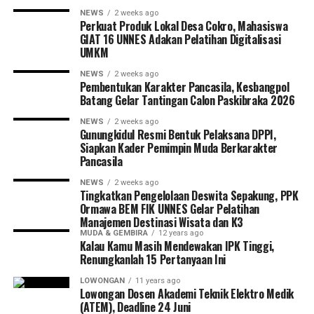
masyarakat Indonesia harus melek internet. Karena
NEWS
2 weeks ago
wawasannya bisa lebih luas
Perkuat Produk Lokal Desa Cokro, Mahasiswa
dan lengkap,” katanya.
GIAT 16 UNNES Adakan Pelatihan Digitalisasi
UMKM
Argumen Tri Aulat tak lantas diterima warga. Banyak
NEWS
2 weeks ago
warga yang menganggap tawaran itu hanya angin
Pembentukan Karakter Pancasila, Kesbangpol
Batang Gelar Tantingan Calon Paskibraka 2026
lalu.Tetapi semangat Tri tak kendur. Melalui pengajian
ta’mir masjid Baitul Makmur yang berada pada
NEWS
2 weeks ago
Gunungkidul Resmi Bentuk Pelaksana DPPI,
kampungnya ia mempresentasikan kembali program
Siapkan Kader Pemimpin Muda Berkarakter
“Internet Sehat” pada warga. Saat itu dua-tiga orang
Pancasila
mulai setuju, namun warga lainnya masih kuekeuh.
NEWS
2 weeks ago
Tingkatkan Pengelolaan Deswita Sepakung, PPK
Internet Sehat, bagi Tri Aulat, memang dijadikan proyek
Ormawa BEM FIK UNNES Gelar Pelatihan
sosial. Saat mulai dibuka, ia mengaku harus nombok.
Manajemen Destinasi Wisata dan K3
Dana Rp 12 juta yang diterima dari pemerintah melalui
MUDA & GEMBIRA
12 years ago
Kalau Kamu Masih Mendewakan IPK Tinggi,
program SBP Invest pada Januari 2011 lalu hanya cukup
Renungkanlah 15 Pertanyaan Ini
untuk proses awal.
LOWONGAN
11 years ago
Lowongan Dosen Akademi Teknik Elektro Medik
“Dulu saya sering tombok untuk membayar bulanannya.
(ATEM), Deadline 24 Juni