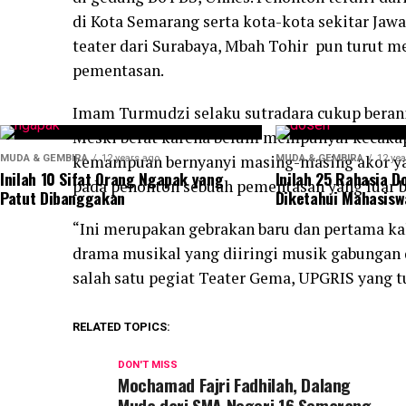
di Kota Semarang serta kota-kota sekitar Jawa
teater dari Surabaya, Mbah Tohir pun turut m
pementasan.
Imam Turmudzi selaku sutradara cukup beran
Meski berat karena belum mempunyai kecakap
kemampuan bernyanyi masing-masing akor y
MUDA & GEMBIRA
12 years ago
MUDA & GEMBIRA
12 yea
Inilah 10 Sifat Orang Ngapak yang
Inilah 25 Rahasia D
pada penonton sebuah pementasan yang luar b
Patut Dibanggakan
Diketahui Mahasisw
“Ini merupakan gebrakan baru dan pertama k
drama musikal yang diiringi musik gabungan 
salah satu pegiat Teater Gema, UPGRIS yang t
RELATED TOPICS:
DON'T MISS
Mochamad Fajri Fadhilah, Dalang
Muda dari SMA Negeri 16 Semarang