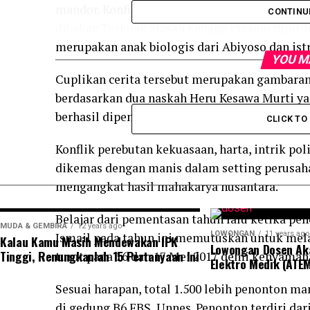
mandor. Konfik dalam keluarga tak terhindark
CONTINU
dibakar. Terkuak alasan kenapa Prasojo dipili
merupakan anak biologis dari Abiyoso dan ist
YOU M
Cuplikan cerita tersebut merupakan gambaran 
berdasarkan dua naskah Heru Kesawa Murti yai
berhasil dipentaskan oleh Teater Usmar Ismail
CLICK T
Konflik perebutan kekuasaan, harta, intrik pol
dikemas dengan manis dalam setting perusah
mengangkat hasil mahakarya nusantara.
Belajar dari pementasan tahun lalu ketika 
MUDA & GEMBIRA
12 years ago
LOWONGAN
11 years ago
Ismail pada tahun ini memutuskan untuk mel
Kalau Kamu Masih Mendewakan IPK
Lowongan Dosen Ak
Tinggi, Renungkanlah 15 Pertanyaan Ini
turut pada 16 dan 17 Mei 2017 demi kenyaman
Elektro Medik (ATEM
Sesuai harapan, total 1.500 lebih penonton
di gedung B6 FBS, Unnes. Penonton terdiri da