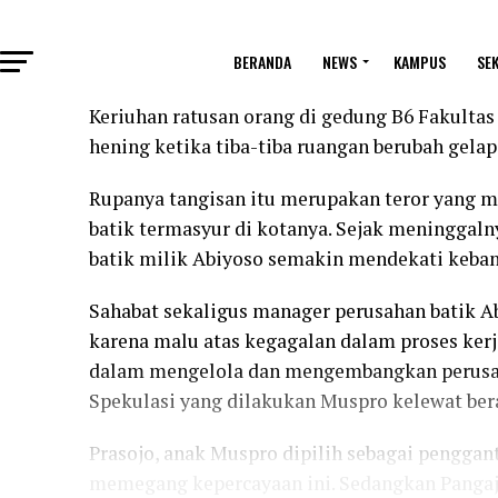
BERANDA
NEWS
KAMPUS
SE
Keriuhan ratusan orang di gedung B6 Fakulta
hening ketika tiba-tiba ruangan berubah gelap
Rupanya tangisan itu merupakan teror yang m
batik termasyur di kotanya. Sejak meninggal
batik milik Abiyoso semakin mendekati keba
Sahabat sekaligus manager perusahan batik A
karena malu atas kegagalan dalam proses kerj
dalam mengelola dan mengembangkan perusa
Spekulasi yang dilakukan Muspro kelewat bera
Prasojo, anak Muspro dipilih sebagai penggan
memegang kepercayaan ini. Sedangkan Pangaj