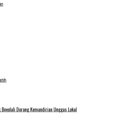
in
atih
 Boyolali Dorong Kemandirian Unggas Lokal