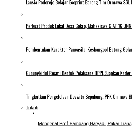
Lansia Podorejo Belajar Ecoprint Bareng Tim Ormawa SG
Perkuat Produk Lokal Desa Cokro, Mahasiswa GIAT 16 UNN
Pembentukan Karakter Pancasila, Kesbangpol Batang Gela
Gunungkidul Resmi Bentuk Pelaksana DPPI, Siapkan Kader
Tingkatkan Pengelolaan Deswita Sepakung, PPK Ormawa B
Tokoh
Mengenal Prof Bambang Haryadi, Pakar Trans