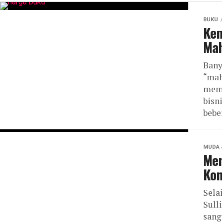
BUKU
Ken
Mah
Bany
“mah
mema
bisn
bebe
MUDA 
Men
Kom
Sela
Sull
sang