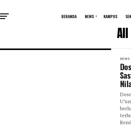
BERANDA
NEWS
KAMPUS
SE
All
NEWS
Dos
Sas
Nil
Dose
U’um
berh
terb
Remb