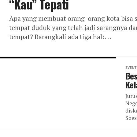
“Kau” Tepati
Apa yang membuat orang-orang kota bisa s
tempat duduk yang telah jadi sarangnya d
tempat? Barangkali ada tiga hal:...
EVENT
Bes
Kel
Juru
Nege
disk
Soesi