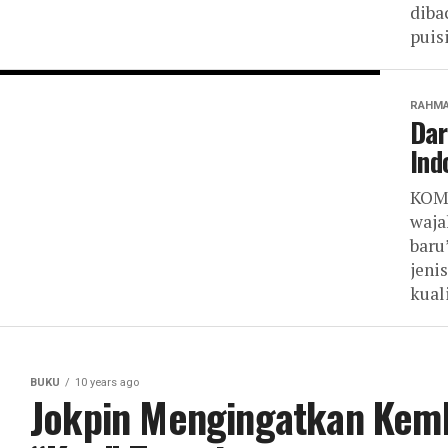
diba
puisi,
RAHMA
Dar
Ind
KOMP
waja
baru
jeni
kuali
BUKU
10 years ago
Jokpin Mengingatkan Kemba