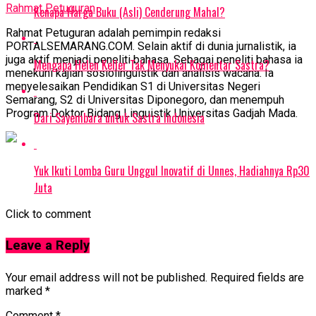
Rahmat Petuguran
Kenapa Harga Buku (Asli) Cenderung Mahal?
Rahmat Petuguran adalah pemimpin redaksi
PORTALSEMARANG.COM. Selain aktif di dunia jurnalistik, ia
juga aktif menjadi peneliti bahasa. Sebagai peneliti bahasa ia
Mengapa Helen Keller Tak Menyukai Komentar Sastra?
menekuni kajian sosiolinguistik dan analisis wacana. Ia
menyelesaikan Pendidikan S1 di Universitas Negeri
Semarang, S2 di Universitas Diponegoro, dan menempuh
Program Doktor Bidang Linguistik Universitas Gadjah Mada.
Dari Sayembara untuk Sastra Indonesia
Yuk Ikuti Lomba Guru Unggul Inovatif di Unnes, Hadiahnya Rp30
Juta
Click to comment
Leave a Reply
Your email address will not be published.
Required fields are
marked
*
Comment
*