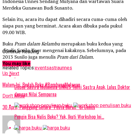
Indonesia Unnes Sendang Mulyana dan wartawan Suara
Merdeka Gunawan Budi Susanto.
Selain itu, acara itu dapat dihadiri secara cuma-cuma oleh
siapa pun yang berminat. Acara akan dibuka pada pukul
09.00 WIB.
Buku
Pram dalam Kelambu
merupakan buku kedua yang
ditulis Sosilo Toer mengenai kakaknya. Sebelumnya, pada
Continue Reading
2013 Susilo juga menulis
Pram dari Dalam
.
You may like
Related Topics:
event
sastra
unnes
Up Next
Malam Ini, Bedah Buku #RembangMelawan
Dosen Sastra Indonesia UNNES Teliti Sastra Anak, Lulus Doktor
dengan Nilai Sempurna
Don't Miss
30 April, Panggung Setara “Pesta Buruh” di Unnes
Pengin Bisa Nulis Buku? Yuk, Ikuti Workshop Ini…