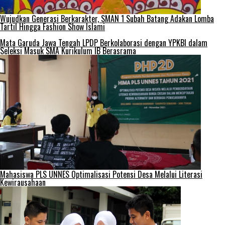
Wujudkan Generasi Berkarakter, SMAN 1 Subah Batang Adakan Lomba
Tartil Hingga Fashion Show Islami
Mata Garuda Jawa Tengah LPDP Berkolaborasi dengan YPKBI dalam
Seleksi Masuk SMA Kurikulum IB Berasrama
Mahasiswa PLS UNNES Optimalisasi Potensi Desa Melalui Literasi
Kewirausahaan