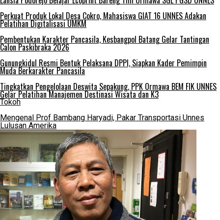
Lansia Podorejo Belajar Ecoprint Bareng Tim Ormawa SGL PGSD UNNES
Perkuat Produk Lokal Desa Cokro, Mahasiswa GIAT 16 UNNES Adakan
Pelatihan Digitalisasi UMKM
Pembentukan Karakter Pancasila, Kesbangpol Batang Gelar Tantingan
Calon Paskibraka 2026
Gunungkidul Resmi Bentuk Pelaksana DPPI, Siapkan Kader Pemimpin
Muda Berkarakter Pancasila
Tingkatkan Pengelolaan Deswita Sepakung, PPK Ormawa BEM FIK UNNES
Gelar Pelatihan Manajemen Destinasi Wisata dan K3
Tokoh
Mengenal Prof Bambang Haryadi, Pakar Transportasi Unnes
Lulusan Amerika