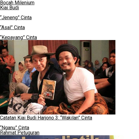
Bocah Milenium
Kiai Budi
“Jeneng” Cinta
“Asal” Cinta
“Kepayang” Cinta
Catatan Kiai Budi Harjono 3: “Wakilan” Cinta
“Nganu” Cinta
Rahmat Petuguran