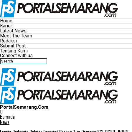
Home
Karier
Latest News
Meet The Team
Redaksi
Submit Post
Tentang Kami
Connect with us
PortalSemarang.Com
Beranda
News