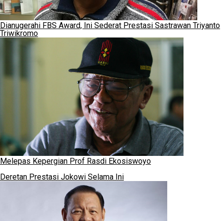
Dianugerahi FBS Award, Ini Sederat Prestasi Sastrawan Triyanto
Triwikromo
Melepas Kepergian Prof Rasdi Ekosiswoyo
Deretan Prestasi Jokowi Selama Ini