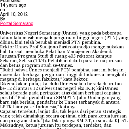
Published
14 years ago
on
April 10, 2012
By
Portal Semarang
Universitas Negeri Semarang (Unnes), yang pada beberapa
tahun lalu masih menjadi perguruan tinggi negeri (PTN) yang
dibina, kini telah berubah menjadi PTN pembina.
Rektor Unnes Prof Sudijono Sastroatmodjo mengemukakan
hal itu saat membuka Pelatihan Manajemen Akademik
Jurusan/Program Studi di ruang 405 rektorat kampus
Sekaran, Selasa (10/4). Pelatihan diikuti para ketua jurusan
dan ketua program studi se-Unnes.
“Bukti bahwa Unnes menjadi PTN pembina, saat ini belasan
dosen dari berbagai perguruan tinggi di Indonesia mengikuti
magang di berbagai fakuktas,” kata Rektor.
Dikemukakan pula, jika dulu Unnes selalu berada di urutan
ke-12 di antara 12 universitas negeri eks IKIP, kini Unnes
selalu berada pada peringkat atas dalam berbagai capaian
positif. “Pada pendaftaran SNMPTN Jalur Undangan yang
baru saja berlalu, pendaftar ke Unnes terbanyak di antara
LPTK lainnya se-Indonesia,” katanya.
Capaian tersebut, lanjut dia, tak lepas dari peran strategis
yang telah dimainkan secara optimal oleh para ketua jurusan
dan program studi. “Jika Dikti punya SM-3T, di sini ada KJ-3T.
Maksudnya, ketua jurusan itu terdepan, terdekat, dan