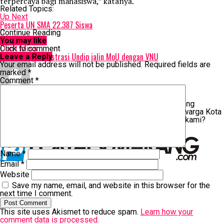
terpercaya bagi mahasiswa,” katanya.
Related Topics:
Up Next
Peserta UN SMA 22.387 Siswa
Continue Reading
You may like
Don't Miss
Click to comment
Magister Administrasi Undip jalin MoU dengan VNU
Leave a Reply
Your email address will not be published.
Required fields are
marked
*
Comment
*
Portal Semarang
PORTALSEMARANG.COM adalah media terpercaya yang
memberikan informasi bermakna tentang gaya hidup warga Kota
Semarang dan sekitarnya. Tertarik kerja sama dengan kami?
Kontak Rosi: 0812-3826-1313
Name
*
Email
*
Website
Save my name, email, and website in this browser for the
next time I comment.
This site uses Akismet to reduce spam.
Learn how your
comment data is processed.