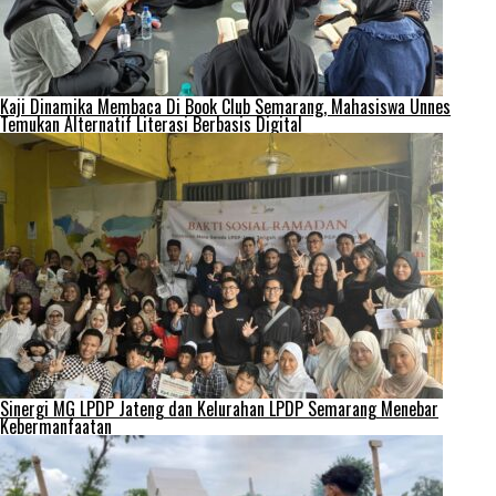
Kaji Dinamika Membaca Di Book Club Semarang, Mahasiswa Unnes
Temukan Alternatif Literasi Berbasis Digital
Sinergi MG LPDP Jateng dan Kelurahan LPDP Semarang Menebar
Kebermanfaatan