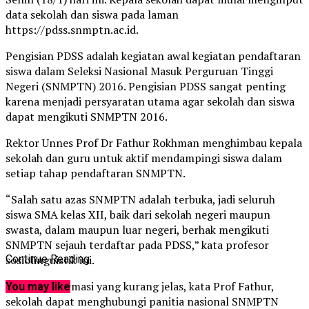
data sekolah dan siswa pada laman
https://pdss.snmptn.ac.id.
Pengisian PDSS adalah kegiatan awal kegiatan pendaftaran
siswa dalam Seleksi Nasional Masuk Perguruan Tinggi
Negeri (SNMPTN) 2016. Pengisian PDSS sangat penting
karena menjadi persyaratan utama agar sekolah dan siswa
dapat mengikuti SNMPTN 2016.
Rektor Unnes Prof Dr Fathur Rokhman menghimbau kepala
sekolah dan guru untuk aktif mendampingi siswa dalam
setiap tahap pendaftaran SNMPTN.
“Salah satu azas SNMPTN adalah terbuka, jadi seluruh
siswa SMA kelas XII, baik dari sekolah negeri maupun
swasta, dalam maupun luar negeri, berhak mengikuti
SNMPTN sejauh terdaftar pada PDSS,” kata profesor
sosiolinguistik ini.
Continue Reading
Jika ada informasi yang kurang jelas, kata Prof Fathur,
You may like
sekolah dapat menghubungi panitia nasional SNMPTN