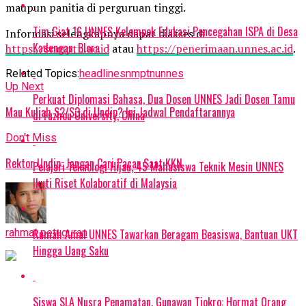
maupun panitia di perguruan tinggi.
Tim Giat 16 UNNES Kelompok Edukasi Pencegahan ISPA di Desa
Informasi selengkapnya dapat diakses di
Kadengan, Blora
https://snmptn.ac.id
atau
https://penerimaan.unnes.ac.id
.
Related Topics:
headline
snmptn
unnes
Up Next
Perkuat Diplomasi Bahasa, Dua Dosen UNNES Jadi Dosen Tamu
Mau Kuliah S2/S3 di Undip? Ini Jadwal Pendaftarannya
di Fuzhou University, China
Don't Miss
Rektor Undip: Jangan Cari Pacar Saat KKN
Pelajari Teknologi Hijau, 45 Mahasiswa Teknik Mesin UNNES
Ikuti Riset Kolaboratif di Malaysia
Rumah Amal UNNES Tawarkan Beragam Beasiswa, Bantuan UKT
rahmat petuguran
Hingga Uang Saku
Siswa SLA Nusra Penamatan, Gunawan Tjokro: Hormat Orang