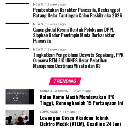
NEWS
2 weeks ago
Pembentukan Karakter Pancasila, Kesbangpol
Batang Gelar Tantingan Calon Paskibraka 2026
NEWS
2 weeks ago
Gunungkidul Resmi Bentuk Pelaksana DPPI,
Siapkan Kader Pemimpin Muda Berkarakter
Pancasila
NEWS
2 weeks ago
Tingkatkan Pengelolaan Deswita Sepakung, PPK
Ormawa BEM FIK UNNES Gelar Pelatihan
Manajemen Destinasi Wisata dan K3
TRENDING
MUDA & GEMBIRA
12 years ago
Kalau Kamu Masih Mendewakan IPK
Tinggi, Renungkanlah 15 Pertanyaan Ini
LOWONGAN
11 years ago
Lowongan Dosen Akademi Teknik
Elektro Medik (ATEM), Deadline 24 Juni