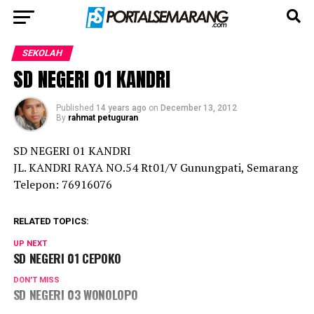
SEKOLAH
SD NEGERI 01 KANDRI
Published
14 years ago
on
December 13, 2012
By
rahmat petuguran
SD NEGERI 01 KANDRI
JL. KANDRI RAYA NO.54 Rt01/V Gunungpati, Semarang
Telepon: 76916076
RELATED TOPICS:
UP NEXT
SD NEGERI 01 CEPOKO
DON'T MISS
SD NEGERI 03 WONOLOPO