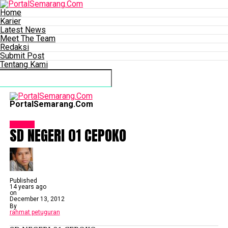
Home
Karier
Latest News
Meet The Team
Redaksi
Submit Post
Tentang Kami
Connect with us
PortalSemarang.Com
Sekolah
SD NEGERI 01 CEPOKO
Published
14 years ago
on
December 13, 2012
By
rahmat petuguran