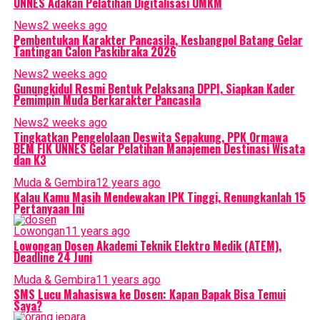
UNNES Adakan Pelatihan Digitalisasi UMKM
News
2 weeks ago
Pembentukan Karakter Pancasila, Kesbangpol Batang Gelar
Tantingan Calon Paskibraka 2026
News
2 weeks ago
Gunungkidul Resmi Bentuk Pelaksana DPPI, Siapkan Kader
Pemimpin Muda Berkarakter Pancasila
News
2 weeks ago
Tingkatkan Pengelolaan Deswita Sepakung, PPK Ormawa
BEM FIK UNNES Gelar Pelatihan Manajemen Destinasi Wisata
dan K3
Muda & Gembira
12 years ago
Kalau Kamu Masih Mendewakan IPK Tinggi, Renungkanlah 15
Pertanyaan Ini
Lowongan
11 years ago
Lowongan Dosen Akademi Teknik Elektro Medik (ATEM),
Deadline 24 Juni
Muda & Gembira
11 years ago
SMS Lucu Mahasiswa ke Dosen: Kapan Bapak Bisa Temui
Saya?