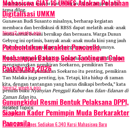
Mahasiswa GIAT 16 UNNES Adakan Pelatihan
mahasiswa dan masyarakat Sekaran-Banaran pada satu
tema dilog.
Digitalisasi UMKM
Gunawan Budi Susanto misalnya, berharap kegiatan
membaca dan berdiskusi di RBSS dapat melatih anak-anak
News
2 weeks ago
muda untuk berani bersikap dan bersuara. Warga Dusun
Gebyog ini optimis, banyak anak-anak muda kini yang jauh
Pembentukan Karakter Pancasila,
lebih cerdas dan mumpuni dari generasi sebelumnya.
Kesbangpol Batang Gelar Tantingan Calon
“Maka, tidak perlu lagi kita mengelus-elus candi dengan
mengagungkan pemikiran Soekarno, pemikiran Tan
Paskibraka 2026
Malaka. Bahwa pemikiran Soekarno itu penting, pemikiran
Tan Malaka juga penting, iya. Tetapi, kita hidup di zaman
kita, dengan tantangan yang harus disikapi berbeda,” kata
News
2 weeks ago
penulis buku
Nyanyian Penggali Kubur
dan
Edan-Edanan di
Zaman Edan
itu.
Gunungkidul Resmi Bentuk Pelaksana DPPI,
Related Topics:
Siapkan Kader Pemimpin Muda Berkarakter
Up Next
Pancasila
Tahun 2014, Unnes Sediakan 6.340 Kursi Mahasiswa Baru