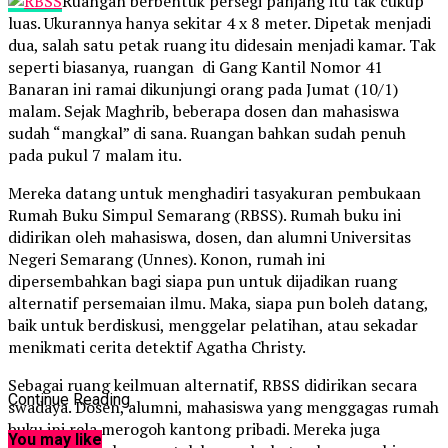
Ruangan berbentuk persegi panjang itu tak cukup
luas. Ukurannya hanya sekitar 4 x 8 meter. Dipetak menjadi
dua, salah satu petak ruang itu didesain menjadi kamar. Tak
seperti biasanya, ruangan di Gang Kantil Nomor 41
Banaran ini ramai dikunjungi orang pada Jumat (10/1)
malam. Sejak Maghrib, beberapa dosen dan mahasiswa
sudah “mangkal” di sana. Ruangan bahkan sudah penuh
pada pukul 7 malam itu.
Mereka datang untuk menghadiri tasyakuran pembukaan
Rumah Buku Simpul Semarang (RBSS). Rumah buku ini
didirikan oleh mahasiswa, dosen, dan alumni Universitas
Negeri Semarang (Unnes). Konon, rumah ini
dipersembahkan bagi siapa pun untuk dijadikan ruang
alternatif persemaian ilmu. Maka, siapa pun boleh datang,
baik untuk berdiskusi, menggelar pelatihan, atau sekadar
menikmati cerita detektif Agatha Christy.
Sebagai ruang keilmuan alternatif, RBSS didirikan secara
Continue Reading
swadaya. Dosen, alumni, mahasiswa yang menggagas rumah
buku ini rela merogoh kantong pribadi. Mereka juga
You may like