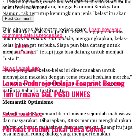
Save my name, email, and website in this browser for the
kelas Budaya Nusantara, hingga Ekonomi Kerakyatan.
next time I comment.
Namun, tak tertutup kemungkinan jenis “kelas” itu akan
bertambah.
This site uses Akismet to reduce spam.
Learn how your
Said Muhtar, salah satu pendiri RBSS yang juga penulis
comment data is processed.
buku
Politik Hukum Tan Malaka
, mengungkapkan, kelas-
kelas ini sangat terbuka. Siapa pun bisa datang untuk
Latest
menjadi “santri” tetapi juga bisa datang untuk menjadi
Trending
“ustad”.
News
1 week ago
“Para pengasuh kelas-kelas ini direncanakan untuk
menyajikan makalah dengan tema sesuai keahlian mereka,”
Lansia Podorejo Belajar Ecoprint Bareng
kata alumni Fakultas Hukum Unnes yang kini bergiat di
Satjipto Raharjo Institue itu.
Tim Ormawa SGL PGSD UNNES
Memantik Optimisme
Kehadiran RBSS memantik optimisme sejumlah mahasiswa
News
2 weeks ago
dan masyarakat. Diharapkan, RBSS mampu menghidupkan
Perkuat Produk Lokal Desa Cokro,
ghirah
keilmuan mahasiswa dan masyarakat. Ruang itu juga
bisa menjadi ruang dialog yang mempertemukan