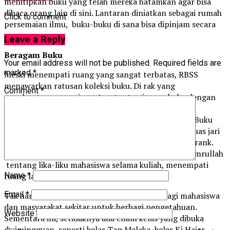
menitipkan buku yang telah mereka hatamkan agar bisa
dibaca orang lain di sini. Lantaran diniatkan sebagai rumah
Click to comment
persemaian ilmu, buku-buku di sana bisa dipinjam secara
cuma-cuma.
Leave a Reply
Beragam Buku
Your email address will not be published.
Required fields are
marked
*
Meski menempati ruang yang sangat terbatas, RBSS
menawarkan ratusan koleksi buku. Di rak yang
Comment
*
membantang sepanjang 4 meter tersimpan buku dengan
berbagai judul. Jenis buku pun beragam, dari fiksi,
pendidikan, sejarah, politik, hukum, hingga filsafat. Buku
biografi Napoleon Bonaparte yang setebal empat ruas jari
berjejer dengan American Soldier karya Tommy R Frank.
Adapun Unyu Versitas, buku jenaka karya Yozar F Amrullah
tentang lika-liku mahasiswa selama kuliah, menempati
ruang lainnya.
Name
*
Email
*
Tak hanya itu, RBSS juga membuka “kelas” bagi mahasiswa
dan masyarakat sekitar untuk berbagi pengetahuan.
Website
Sementara ini, setidaknya ada enam kelas yang dibuka
dwimingguan, seperti kelas Tan Malaka, kelas Ki Hajar,