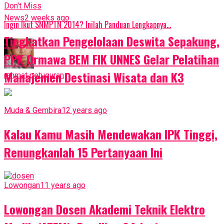
Don't Miss
News
2 weeks ago
Ingin Ikut SNMPTN 2014? Inilah Panduan Lengkapnya…
Tingkatkan Pengelolaan Deswita Sepakung,
PPK Ormawa BEM FIK UNNES Gelar Pelatihan
Manajemen Destinasi Wisata dan K3
rahmat petuguran
Muda & Gembira
12 years ago
Kalau Kamu Masih Mendewakan IPK Tinggi,
Renungkanlah 15 Pertanyaan Ini
Lowongan
11 years ago
Lowongan Dosen Akademi Teknik Elektro