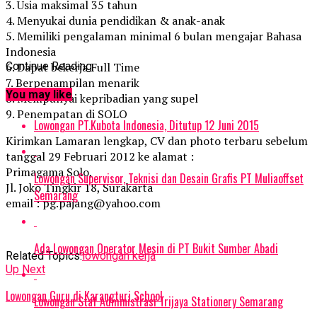
3. Usia maksimal 35 tahun
4. Menyukai dunia pendidikan & anak-anak
5. Memiliki pengalaman minimal 6 bulan mengajar Bahasa
Indonesia
6. Dapat bekerja Full Time
Continue Reading
7. Berpenampilan menarik
You may like
8. Mempunyai kepribadian yang supel
9. Penempatan di SOLO
Lowongan PT.Kubota Indonesia, Ditutup 12 Juni 2015
Kirimkan Lamaran lengkap, CV dan photo terbaru sebelum
tanggal 29 Februari 2012 ke alamat :
Primagama Solo,
Lowongan Supervisor, Teknisi dan Desain Grafis PT Muliaoffset
Jl. Joko Tingkir 18, Surakarta
Semarang
email : pg.pajang@yahoo.com
Ada Lowongan Operator Mesin di PT Bukit Sumber Abadi
Related Topics:
lowongan kerja
Up Next
Lowongan Guru di Karangturi School
Lowongan Staf Administrasi Trijaya Stationery Semarang