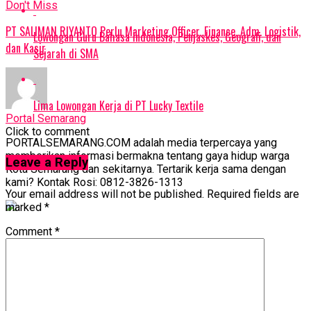
Don't Miss
PT SALIMAN RIYANTO Perlu Marketing Officer, Finance, Adm. Logistik,
Lowongan Guru Bahasa Indonesia, Penjaskes, Geografi, dan
dan Kasir
Sejarah di SMA
Lima Lowongan Kerja di PT Lucky Textile
Portal Semarang
Click to comment
PORTALSEMARANG.COM adalah media terpercaya yang
memberikan informasi bermakna tentang gaya hidup warga
Leave a Reply
Kota Semarang dan sekitarnya. Tertarik kerja sama dengan
kami? Kontak Rosi: 0812-3826-1313
Your email address will not be published.
Required fields are
marked
*
Comment
*