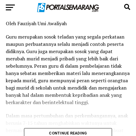
Oleh Fauziyah Umi Awaliyah
Guru merupakan sosok teladan yang segala perkataan
maupun perbuatannya selalu menjadi contoh peserta
didiknya. Guru juga merupakan sosok yang dapat
merubah murid menjadi pribadi yang lebih baik dari
sebelumnya. Peran guru di dalam pembelajaran tidak
hanya sebatas memberikan materi lalu menerangkannya
kepada murid, guru mempunyai peran seperti orangtua
bagi murid di sekolah untuk mendidik dan mengajarkan
banyak hal dalam membentuk kepribadian anak yang
berkarakter dan berintelektual tinggi.
Dalam masa pertumbuhan dan perkembangannya, anak
berusia 7-15 tahun menghabiskan waktunya untuk
bermain dan belajar di sekolah dasar. Hal ini membuat
CONTINUE READING