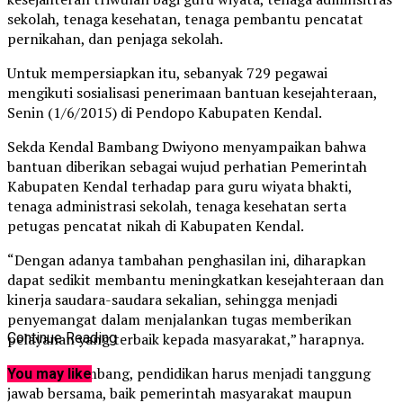
sekolah, tenaga kesehatan, tenaga pembantu pencatat
pernikahan, dan penjaga sekolah.
Untuk mempersiapkan itu, sebanyak 729 pegawai
mengikuti sosialisasi penerimaan bantuan kesejahteraan,
Senin (1/6/2015) di Pendopo Kabupaten Kendal.
Sekda Kendal Bambang Dwiyono menyampaikan bahwa
bantuan diberikan sebagai wujud perhatian Pemerintah
Kabupaten Kendal terhadap para guru wiyata bhakti,
tenaga administrasi sekolah, tenaga kesehatan serta
petugas pencatat nikah di Kabupaten Kendal.
“Dengan adanya tambahan penghasilan ini, diharapkan
dapat sedikit membantu meningkatkan kesejahteraan dan
kinerja saudara-saudara sekalian, sehingga menjadi
penyemangat dalam menjalankan tugas memberikan
pelayanan yang terbaik kepada masyarakat,” harapnya.
Continue Reading
Menurut Bambang, pendidikan harus menjadi tanggung
You may like
jawab bersama, baik pemerintah masyarakat maupun