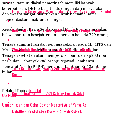
swasta. Namun diakui pemerintah memiliki banyak
keterbatasan. Oleh sebab itu, dukungan dari masyarakat
Foto-foto Keren yang Menunjukkan Serunya Agustusan di Kendal
dan swasta sangat dibutuhkan untuk bersama-sama
mencerdaskan anak-anak bangsa.
Kepala Bagian Kesra Setda Kendal Much Rozi mengatakan
Inilah Foto-foto yang Menunjukkan Parahnya Banjir Kendal
bahwa bantuan kesejahteraan diberikan kepada 729 orang.
Tenaga administrasi dan penjaga sekolah pada MI, MTS dan
Wow! Inilah Desain Modern Kawasan Industri Kendal
MA akan memperoleh bantuan Rp200 ribu per bulan.
Tenaga kesehatan akan memperoleh bantuan Rp200 ribu
per bulan. Sebanyak 286 orang Pegawai Pembantu
Pencatat Nikah (PPPN) mendapat bantuan Rp125 ribu per
Tolak Kriminalisasi, Warga Surokonto Wetan Demo di Polres
bulan.
Kendal
Related Topics:
kendal
Kendal Tuan Rumah O2SN Cabang Pencak Silat
Up Next
Unpad: Ijazah dan Gelar Doktor Menteri Arief Yahya Asli
Nahdliyin Kendal Akan Bangun Rumah Sakit NU